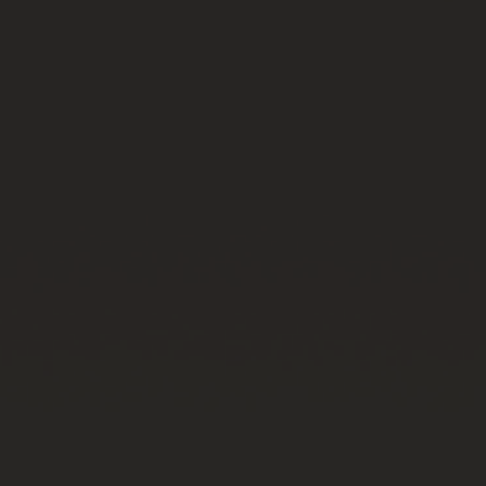
BIG BANG
BIG BANG
SPIRIT OF BIG
SUMMER MULTI-
PEACH CERAMIC
ESSENTIAL T
COLORED CERAMIC
EXCLUSIVID
ONLINE
SERVIÇIOS EXCLUSIVOS
GARANTIA 5+5
HUBLOTISTA E GARANTIA ESTENDIDA
ENTREGA PROGRAMADA
ENTREGA E DEVOLUÇÕES DE CORTESIA
PAGAMENTO SEGURO
EMBALAGEM DE PRESENTES