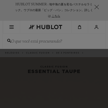
Skip
HUBLOT SUMMER : 地中海の夏を彩るパステルセラミ
to
main
ック。ウブロの最新「ビッグ・バン」コレクション。詳しく
content
は
こちら
PESQUISA RECENTE
O que você está procurando?
Sem Pesquisa Recente
NOVIDADES
Categorias
RELÓGIOS
CLASSIC FUSION
DE 3 PONTEIROS
CLASSIC FUSION
ESSENTIAL TAUPE