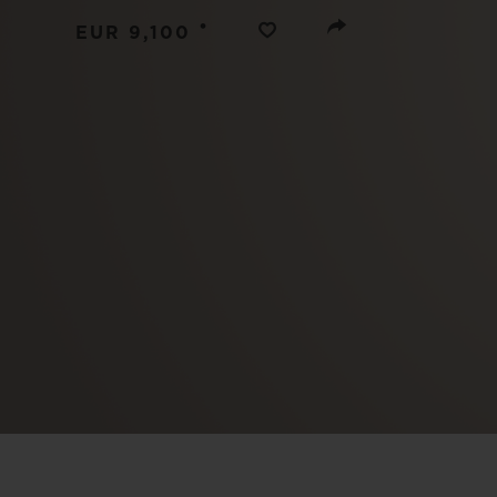
BIG BANG
•
EUR 9,100
SUMMER MULTI-COLORE
CERAMIC
SERVIÇIOS EXCLUSIVOS
GARANTIA 5+5
GAR