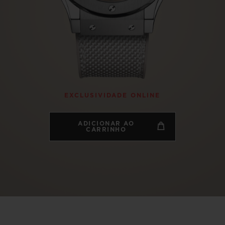
BIG BANG
SPIRI
D
PEACH CERAMIC
ESSE
EXCLUS
HUBLOTISTA E
ENTREGA PROGRAMADA
ENTREGA E DEV
EXCLUSIVIDADE ONLINE
ANTIA ESTENDIDA
DE CORTES
ADICIONAR AO
CARRINHO
CONTATO
E