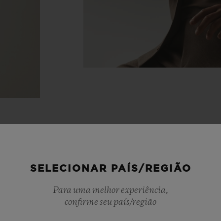
SELECIONAR PAÍS/REGIÃO
Para uma melhor experiência,
confirme seu país/região