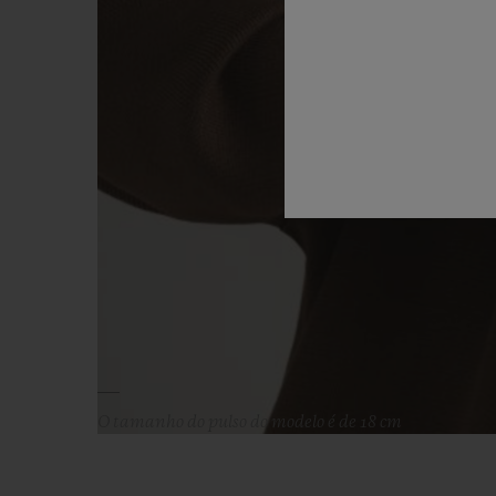
O tamanho do pulso do modelo é de 18 cm