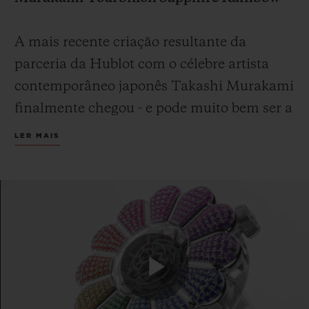
A mais recente criação resultante da
parceria da Hublot com o célebre artista
contemporâneo japonês Takashi Murakami
finalmente chegou - e pode muito bem ser a
realização mais cativante e excepcional da
LER MAIS
dupla até hoje. Apresentamos o MP-15
Takashi Murakami Tourbillon Sapphire
Rainbow, que reimagina a icônica flor
sorridente do artista como uma escultura de
safira cravejada de pedras preciosas
coloridas e equipada com o primeiro
movimento de turbilhão central da Hublot.
Play
Uma edição limitada de apenas 20 peças.