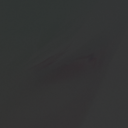
BIG BANG
BIG BANG
SPIRIT OF BIG
SUMMER MULTI-
PEACH CERAMIC
ESSENTIAL T
COLORED CERAMIC
EXCLUSIVID
ONLINE
SERVIÇIOS EXCLUSIVOS
GARANTIA 5+5
HUBLOTISTA E GARANTIA ESTENDIDA
ENTREGA PROGRAMADA
ENTREGA E DEVOLUÇÕES DE CORTESIA
PAGAMENTO SEGURO
EMBALAGEM DE PRESENTES