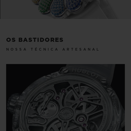
Transcendendo as noções preconcebidas da
Video
arte contemporânea, Takashi Murakami
criou seu próprio movimento artístico
OS BASTIDORES
conhecido como "Superflat", que parte das
NOSSA TÉCNICA ARTESANAL
artes plásticas, como a pintura, a escultura
ou as instalações artísticas chegando às
versões da arte mais comerciais, como a
moda ou a animação. Murakami combina a
estética da tradição artística japonesa com
a arte e a cultura contemporâneas,
derrubando as barreiras entre as formas de
arte mais eruditas e as artes populares. De
todas as suas obras, a mais icônica é a flor