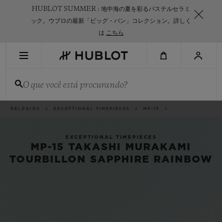
Skip
HUBLOT SUMMER : 地中海の夏を彩るパステルセラミ
to
main
ック。ウブロの最新「ビッグ・バン」コレクション。詳しく
content
は
こちら
PESQUISA RECENTE
O que você está procurando?
Sem Pesquisa Recente
NOVIDADES
Categorias
RELÓGIOS
EXCEPTIONAL TIMEPIECES
MP-15
EXCEPTIONAL TIMEPIECES
MP-15 TAKASHI MURAKAMI
TOURBILLON SAPPHIRE RAINBOW