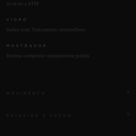
30 m ou 3 ATM
VIDRO
Safira com Tratamento Antirreflexo
MOSTRADOR
Resina composta transparente polida
MOVIMENTO
PULSEIRA E FECHO
MOVIMENTO
Turbilhão de corda manual HUB9015