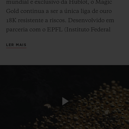
mundial e exclusivo da Hublot, o Magic
Gold continua a ser a única liga de ouro
18K resistente a riscos. Desenvolvido em
parceria com o EPFL (Instituto Federal
Suíço de Tecnologia de Lausanne), é o ouro
CONTATO
LER MAIS
mais resistente do mundo. Enquanto o ouro
18K “padrão” tem uma resistência de 400
Vickers e o aço endurecido é avaliado em
600 Vickers, o Magic Gold patenteado da
Hublot chega a quase 1.000 Vickers. Para
este material totalmente produzido
ENCONTRAR UMA BOUTIQU
internamente, graças a uma fundição de
Play
alta tecnologia instalada na Manufatura
Hublot em Nyon, o complexo processo de