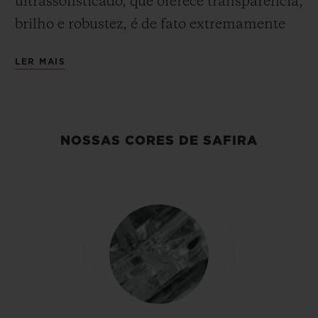
ultrassofisticado, que oferece transparência,
brilho e robustez, é de fato extremamente
exigente de produzir. O desafio está em
LER MAIS
como produzir safiras de tamanho grande,
com tonalidade perfeitamente homogênea
e transparência sem falhas. Os engenheiros
e químicos da Hublot desenvolveram uma
NOSSAS CORES DE SAFIRA
safira sintética com propriedades estéticas
únicas. Tendo se tornado especialista em
safira após fazer um investimento
significativo, a Manufatura pode produzir
anualmente centenas de relógios em safira
e criar regularmente novas cores – preto,
amarelo, azul ou até rosa – enquanto