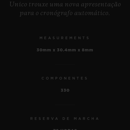
Unico trouxe uma nova apresentação
ponteiros permanece normal. E na terceira,
para o cronógrafo automático.
os ponteiros aceleram, com um quarto de
hora sendo exibido como uma hora – para
fazer os momentos durarem mais ou
MEASUREMENTS
menos, ou simplesmente para seguir o
30mm x 30.4mm x 8mm
curso do tempo normal.
COMPONENTES
330
RESERVA DE MARCHA