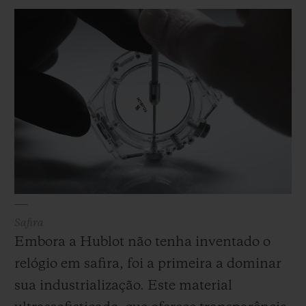
sem precedentes, a Hublot escolheu fundir
os dois materiais díspares para criar uma
combinação de alto desempenho que
correspondeu aos seus rigorosos critérios
técnicos e estéticos. Escrita em sua
metodologia e no coração de suas coleções,
a borracha é utilizada em uma ampla
variedade de formas, cores, estruturas e
relevos exclusivos e está associada a
materiais e designs de vanguarda.
Safira
Embora a Hublot não tenha inventado o
relógio em safira, foi a primeira a dominar
sua industrialização. Este material