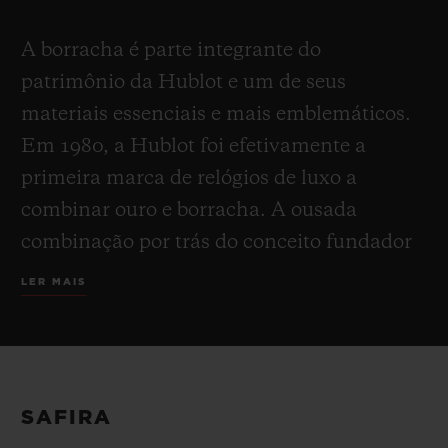
A borracha é parte integrante do
patrimônio da Hublot e um de seus
materiais essenciais e mais emblemáticos.
Em 1980, a Hublot foi efetivamente a
primeira marca de relógios de luxo a
combinar ouro e borracha. A ousada
combinação por trás do conceito fundador
da Arte da Fusão causou uma revolução na
LER MAIS
indústria relojoeira e passou a definir a
Hublot desde então. Flexível, à prova
d'água e ultrarresistente ao desgaste, a
borracha existe tanto na forma natural
SAFIRA
quanto na artificial. Em um movimento