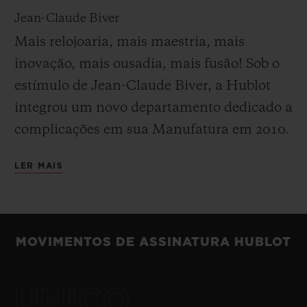
Jean-Claude Biver
Mais relojoaria, mais maestria, mais
inovação, mais ousadia, mais fusão! Sob o
estímulo de Jean-Claude Biver, a Hublot
integrou um novo departamento dedicado a
complicações em sua Manufatura em 2010.
Os relógios criados neste laboratório são
LER MAIS
produzidos em séries muito limitadas e não
obedecem a nenhum código. Em sua
concepção e design, a verdadeira liberdade
de expressão está na ordem do dia. Em
MOVIMENTOS DE ASSINATURA HUBLOT
perfeita sintonia com este ideal, em 2013, o
MP-02 Key of Time demonstrou a
UNICO
abordagem inovadora da Hublot no campo