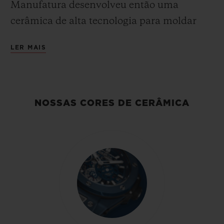
Manufatura desenvolveu então uma
cerâmica de alta tecnologia para moldar
suas caixas e engastes. Ao mesmo tempo
LER MAIS
forte, leve e moderno, este material duro e
resistente a riscos (exceto por diamante) é
feito de zircônio queimado em
temperaturas muito altas. Como pioneira
NOSSAS CORES DE CERÂMICA
na área por mais de 15 anos, a Hublot
explora as propriedades excepcionais deste
material antialérgico, inalterável e
inoxidável, e usa procedimentos exclusivos
para desenvolver cores cerâmicas
brilhantes - vermelho escarlate e azul real -
nunca obtidos antes.