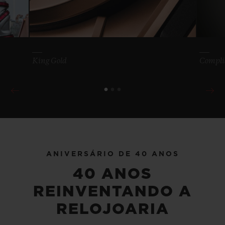
King Gold
Compli
BIG BANG
MECA-10 TITANIUM 45
ANIVERSÁRIO DE 40 ANOS
MM
40 ANOS
REINVENTANDO A
•
EUR 24,700
RELOJOARIA