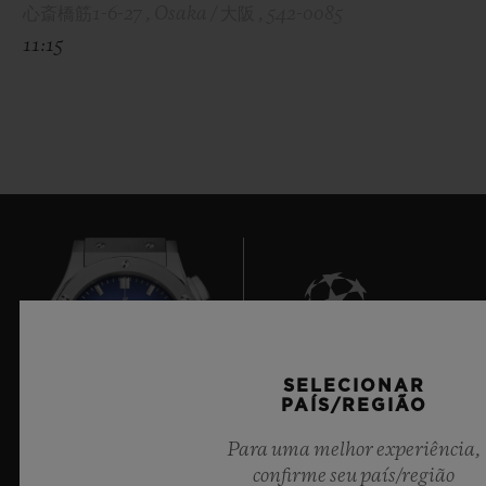
心斎橋筋1-6-27 , Osaka / 大阪 , 542-0085
11:15
9
SELECIONAR
PAÍS/REGIÃO
Para uma melhor experiência,
confirme seu país/região
Cronometrista Oficial da UEFA Champions League