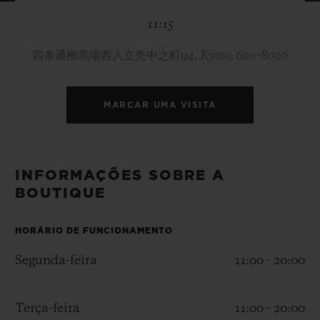
BIG BANG
BIG BANG
SPIRIT OF BIG
11:15
SUMMER MULTI-
PEACH CERAMIC
ESSENTIAL T
COLORED CERAMIC
EXCLUSIVID
ONLINE
四条通柳馬場西入立売中之町94, Kyoto, 600-8006
SERVIÇIOS EXCLUSIVOS
MARCAR UMA VISITA
GARANTIA 5+5
HUBLOTISTA E GARANTIA ESTENDIDA
INFORMAÇÕES SOBRE A
BOUTIQUE
ENTREGA PROGRAMADA
HORÁRIO DE FUNCIONAMENTO
ENTREGA E DEVOLUÇÕES DE CORTESIA
Segunda-feira
11:00 - 20:00
PAGAMENTO SEGURO
Terça-feira
11:00 - 20:00
EMBALAGEM DE PRESENTES