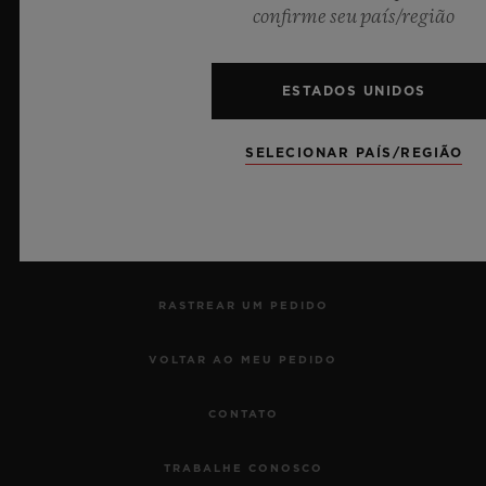
confirme seu país/região
ESTADOS UNIDOS
NEWSLETTER
SELECIONAR PAÍS/REGIÃO
SERVIÇOS
MARCAR UMA VISITA
RASTREAR UM PEDIDO
VOLTAR AO MEU PEDIDO
CONTATO
TRABALHE CONOSCO