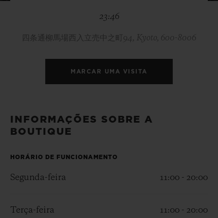
BIG BANG
BIG BANG
SPIRIT OF BIG
23:46
SUMMER MULTI-
PEACH CERAMIC
ESSENTIAL T
COLORED CERAMIC
EXCLUSIVID
ONLINE
四条通柳馬場西入立売中之町94, Kyoto, 600-8006
SERVIÇIOS EXCLUSIVOS
MARCAR UMA VISITA
GARANTIA 5+5
HUBLOTISTA E GARANTIA ESTENDIDA
INFORMAÇÕES SOBRE A
BOUTIQUE
ENTREGA PROGRAMADA
HORÁRIO DE FUNCIONAMENTO
ENTREGA E DEVOLUÇÕES DE CORTESIA
Segunda-feira
11:00 - 20:00
PAGAMENTO SEGURO
Terça-feira
11:00 - 20:00
EMBALAGEM DE PRESENTES