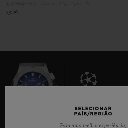
心斎橋筋1-6-27 , Osaka / 大阪 , 542-0085
23:46
9
SELECIONAR
PAÍS/REGIÃO
Para uma melhor experiência,
Cronometrista Oficial da UEFA Champions League