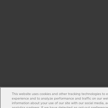
This website uses cookies and other tracking technologies to 
experience and to analyze performance and traffic on our web
information about your use of our site with our social media, 
analytics partners. If we have detected an opt-out preference s