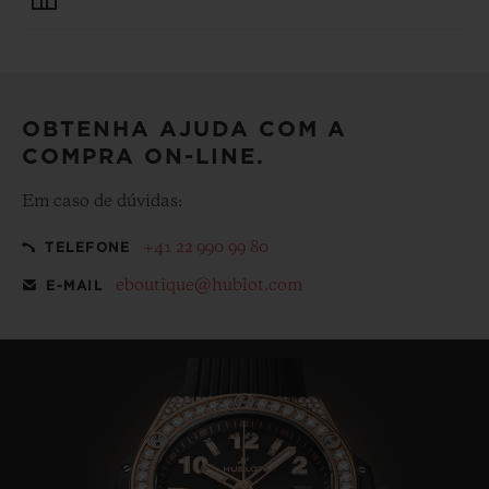
proteção dos seus dados pessoais.
Deixe a sua compra ainda mais especial com nossa
embalagem de presentes emblemática de cortesia
OBTENHA AJUDA COM A
COMPRA ON-LINE.
Em caso de dúvidas:
+41 22 990 99 80
TELEFONE
eboutique@hublot.com
E-MAIL