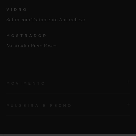
VIDRO
Safira com Tratamento Antirreflexo
MOSTRADOR
Mostrador Preto Fosco
MOVIMENTO
PULSEIRA E FECHO
MOVIMENTO
HUB1120 Movimento de corda automática
PULSEIRA