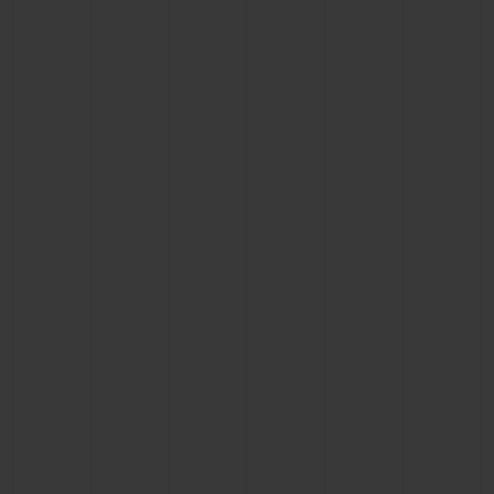
BIG BANG
BIG BANG
SPIRIT OF BIG
SUMMER MULTI-
PEACH CERAMIC
ESSENTIAL T
COLORED CERAMIC
EXCLUSIVID
ONLINE
SERVIÇIOS EXCLUSIVOS
GARANTIA 5+5
HUBLOTISTA E GARANTIA ESTENDIDA
ENTREGA PROGRAMADA
ENTREGA E DEVOLUÇÕES DE CORTESIA
PAGAMENTO SEGURO
EMBALAGEM DE PRESENTES