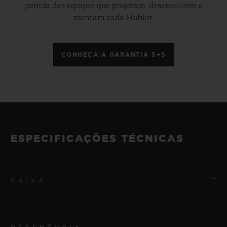
perícia das equipes que projetam, desenvolvem e
montam cada Hublot.
CONHEÇA A GARANTIA 5+5
ESPECIFICAÇÕES TÉCNICAS
CAIXA