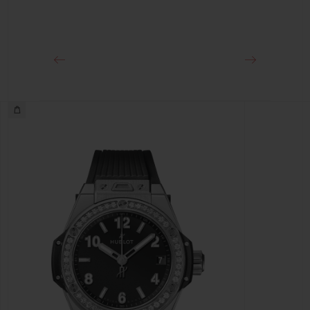
FECHO
Fecho-fivela dobrável em aço inoxidável