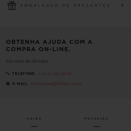
+
EMBALAGEM DE PRESENTES
compras on-line são rápidas e seguras, garantindo a
proteção dos seus dados pessoais.
Deixe a sua compra ainda mais especial com nossa
embalagem de presentes emblemática de cortesia
OBTENHA AJUDA COM A
COMPRA ON-LINE.
Em caso de dúvidas:
+41 22 990 99 80
TELEFONE
eboutique@hublot.com
E-MAIL
CAIXA
PULSEIRA