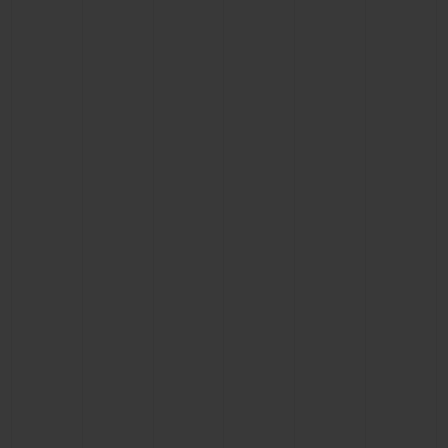
BIG BANG
BIG BANG
SPIRIT OF BIG
SUMMER MULTI-
PEACH CERAMIC
ESSENTIAL T
COLORED CERAMIC
EXCLUSIVID
ONLINE
SERVIÇIOS EXCLUSIVOS
GARANTIA 5+5
HUBLOTISTA E GARANTIA ESTENDIDA
ENTREGA PROGRAMADA
ENTREGA E DEVOLUÇÕES DE CORTESIA
PAGAMENTO SEGURO
EMBALAGEM DE PRESENTES