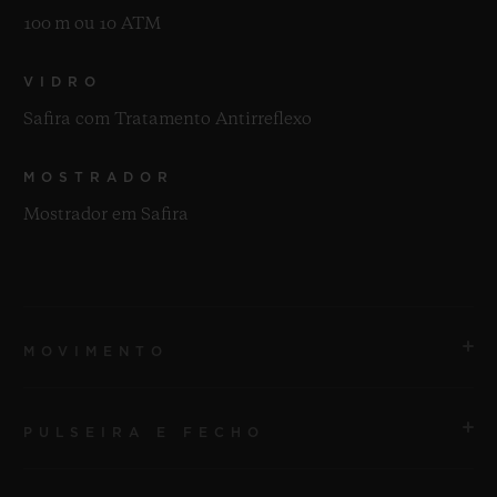
100 m ou 10 ATM
VIDRO
Safira com Tratamento Antirreflexo
MOSTRADOR
Mostrador em Safira
MOVIMENTO
PULSEIRA E FECHO
MOVIMENTO
HUB4700 Movimento cronógrafo esqueleto de corda