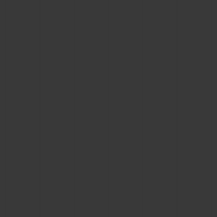
BIG BANG
BIG BANG
SPIRIT OF BIG
SUMMER MULTI-
PEACH CERAMIC
ESSENTIAL T
COLORED CERAMIC
EXCLUSIVID
ONLINE
SERVIÇIOS EXCLUSIVOS
GARANTIA 5+5
HUBLOTISTA E GARANTIA ESTENDIDA
ENTREGA PROGRAMADA
ENTREGA E DEVOLUÇÕES DE CORTESIA
PAGAMENTO SEGURO
EMBALAGEM DE PRESENTES