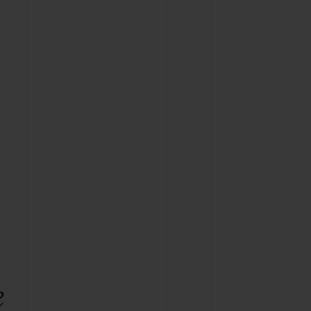
T OF BIG BANG
BIG BANG
NTIAL TAUPE
RELOADED ALL BLACK
IVIDADE ONLINE
OLUÇÕES
PAGAMENTO SEGURO
EMBALAGEM DE
IA
PRESENTES
NCONTRAR UMA BOUTIQUE
e