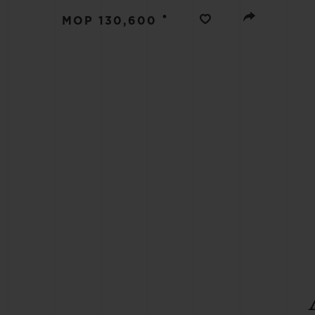
BIG BANG
•
MOP 130,600
SUMMER MULTI-COLORE
CERAMIC
SERVIÇIOS EXCLUSIVOS
GARANTIA 5+5
GAR