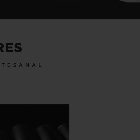
RES
RTESANAL