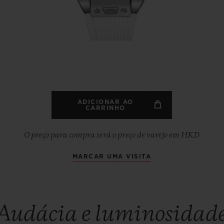
BIG BANG
SPIRI
D
PEACH CERAMIC
ESSE
EXCLUS
HUBLOTISTA E
ENTREGA PROGRAMADA
ENTREGA E DEV
ANTIA ESTENDIDA
DE CORTES
ADICIONAR AO
CARRINHO
O preço para compra será o preço de varejo em HKD
CONTATO
E
MARCAR UMA VISITA
Audácia e luminosidad