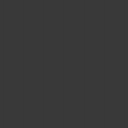
BIG BANG
BIG BANG
SPIRIT OF BIG
SUMMER MULTI-
PEACH CERAMIC
ESSENTIAL T
COLORED CERAMIC
EXCLUSIVID
ONLINE
SERVIÇIOS EXCLUSIVOS
GARANTIA 5+5
HUBLOTISTA E GARANTIA ESTENDIDA
ENTREGA PROGRAMADA
ENTREGA E DEVOLUÇÕES DE CORTESIA
PAGAMENTO SEGURO
EMBALAGEM DE PRESENTES