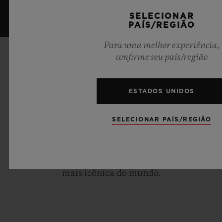
SELECIONAR
PAÍS/REGIÃO
Para uma melhor experiência,
confirme seu país/região
ANIVERSÁRIO DE 40 ANOS
40 ANOS
ESTADOS UNIDOS
REINVENTANDO A
SELECIONAR PAÍS/REGIÃO
RELOJOARIA
Explore mais histórias de nossa jornada de
quatro décadas construindo a marca de relógios
mais icônica do mundo.