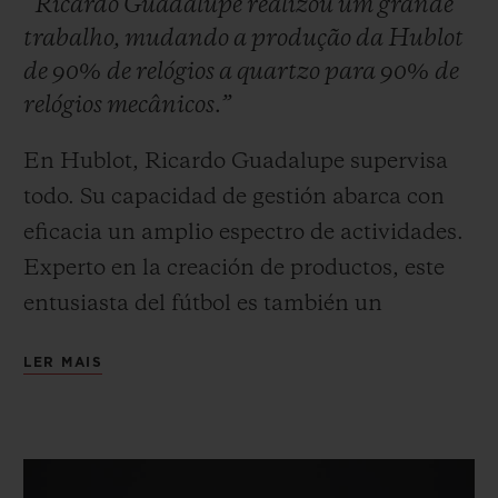
“Ricardo Guadalupe realizou um grande
trabalho, mudando a produção da Hublot
de 90% de relógios a quartzo para 90% de
relógios mecânicos.”
En Hublot, Ricardo Guadalupe supervisa
CONTATO
todo. Su capacidad de gestión abarca con
eficacia un amplio espectro de actividades.
Experto en la creación de productos, este
entusiasta del fútbol es también un
inteligente estratega del marketing.
LER MAIS
Cuando se incorporó a Hublot en 2004 para
ENCONTRAR UMA BOUTIQU
ayudar a Jean-Claude Biver en su nuevo
desafío, los dos ya se conocían bien.
Observarlos trabajar juntos permite