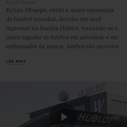
Kylian Mbappé
Kylian Mbappé, então a maior esperança
do futebol mundial, decidiu em 2018
ingressar na família Hublot, tornando-se o
único jogador de futebol em atividade a ser
embaixador da marca. Ambos são movidos
pela busca contínua por desempenho, por
LER MAIS
isso, o nativo de Bondy se identifica
totalmente com os valores incorporados e
defendidos pela Hublot. O mesmo se aplica
na outra direção: Kylian Mbappé
corresponde em todos os aspectos à
filosofia da marca, na medida em que é
único, primeiro e diferente. Com sua leitura