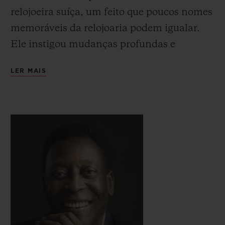
relojoeira suíça, um feito que poucos nomes
memoráveis da relojoaria podem igualar.
Ele instigou mudanças profundas e
salvadoras nesta tradicional indústria. Seu
LER MAIS
“golpe de Mestre”, quando o relógio
mecânico suíço entrou em decadência
devido à descoberta do quartzo, foi assumir
uma postura oposta a todos na indústria,
apostando no renascimento da relojoaria
mecânica. Graças à sua aposta bem-
sucedida, toda a indústria tem uma dívida
de gratidão com ele. Visionário e intuitivo,
esse comunicador incomparável enfrentou
inúmeros desafios ao longo de sua carreira