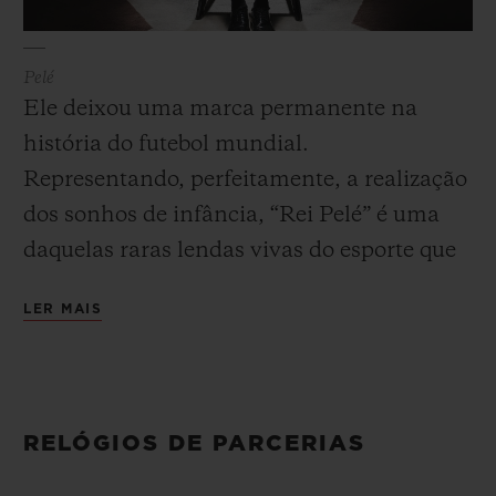
Pelé
Ele deixou uma marca permanente na
história do futebol mundial.
Representando, perfeitamente, a realização
dos sonhos de infância, “Rei Pelé” é uma
daquelas raras lendas vivas do esporte que
pode se orgulhar de ter incentivado as
LER MAIS
ambições de milhões de jovens em todo o
planeta. O futebolista embaixador de longa
data da Hublot é considerado um dos
maiores jogadores da história. Com apenas
RELÓGIOS DE PARCERIAS
17 anos, o prodígio brasileiro entrou para a