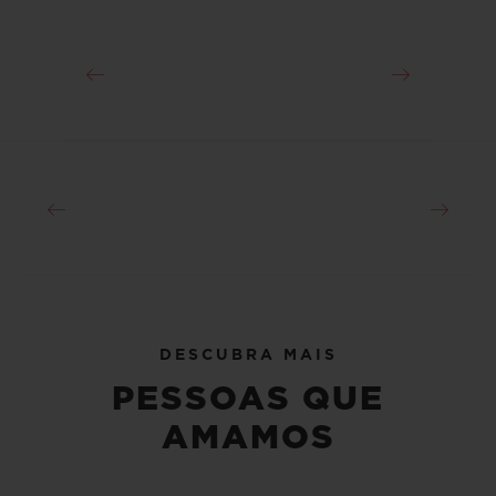
história do futebol ao se tornar o jogador
mais jovem a vencer uma Copa do Mundo
em 1958. Ele também é o único jogador de
futebol a ter sido tricampeão mundial pela
Seleção Brasileira. Desde que se aposentou
do esporte, esta figura maiúscula do futebol
é embaixador da ONU e da UNESCO.
DESCUBRA MAIS
PESSOAS QUE
AMAMOS