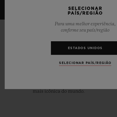
SELECIONAR
PAÍS/REGIÃO
Para uma melhor experiência,
confirme seu país/região
ANIVERSÁRIO DE 40 ANOS
40 ANOS
ESTADOS UNIDOS
REINVENTANDO A
SELECIONAR PAÍS/REGIÃO
RELOJOARIA
Explore mais histórias de nossa jornada de
quatro décadas construindo a marca de relógios
mais icônica do mundo.