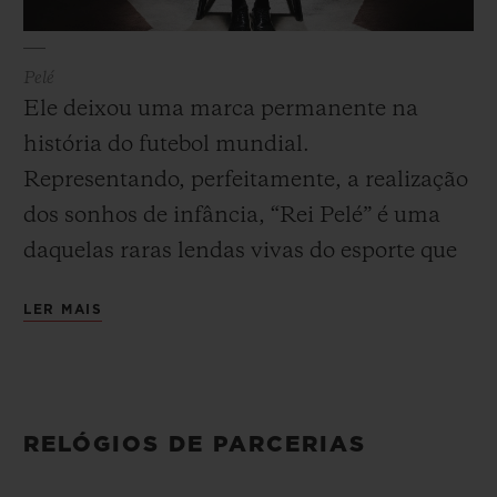
Pelé
Ele deixou uma marca permanente na
história do futebol mundial.
Representando, perfeitamente, a realização
dos sonhos de infância, “Rei Pelé” é uma
daquelas raras lendas vivas do esporte que
pode se orgulhar de ter incentivado as
LER MAIS
ambições de milhões de jovens em todo o
planeta. O futebolista embaixador de longa
data da Hublot é considerado um dos
maiores jogadores da história. Com apenas
RELÓGIOS DE PARCERIAS
17 anos, o prodígio brasileiro entrou para a