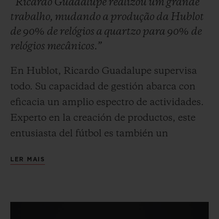
“Ricardo Guadalupe realizou um grande
trabalho, mudando a produção da Hublot
de 90% de relógios a quartzo para 90% de
relógios mecânicos.”
En Hublot, Ricardo Guadalupe supervisa
CONTATO
todo. Su capacidad de gestión abarca con
eficacia un amplio espectro de actividades.
Experto en la creación de productos, este
entusiasta del fútbol es también un
inteligente estratega del marketing.
LER MAIS
Cuando se incorporó a Hublot en 2004 para
ENCONTRAR UMA BOUTIQU
ayudar a Jean-Claude Biver en su nuevo
desafío, los dos ya se conocían bien.
Observarlos trabajar juntos permite