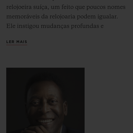
relojoeira suíça, um feito que poucos nomes
memoráveis da relojoaria podem igualar.
Ele instigou mudanças profundas e
salvadoras nesta tradicional indústria. Seu
LER MAIS
“golpe de Mestre”, quando o relógio
mecânico suíço entrou em decadência
devido à descoberta do quartzo, foi assumir
uma postura oposta a todos na indústria,
apostando no renascimento da relojoaria
mecânica. Graças à sua aposta bem-
sucedida, toda a indústria tem uma dívida
de gratidão com ele. Visionário e intuitivo,
esse comunicador incomparável enfrentou
inúmeros desafios ao longo de sua carreira