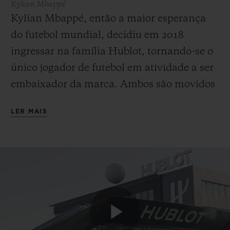
Kylian Mbappé
Kylian Mbappé, então a maior esperança
do futebol mundial, decidiu em 2018
ingressar na família Hublot, tornando-se o
único jogador de futebol em atividade a ser
embaixador da marca. Ambos são movidos
pela busca contínua por desempenho, por
LER MAIS
isso, o nativo de Bondy se identifica
totalmente com os valores incorporados e
defendidos pela Hublot. O mesmo se aplica
na outra direção: Kylian Mbappé
corresponde em todos os aspectos à
filosofia da marca, na medida em que é
único, primeiro e diferente. Com sua leitura