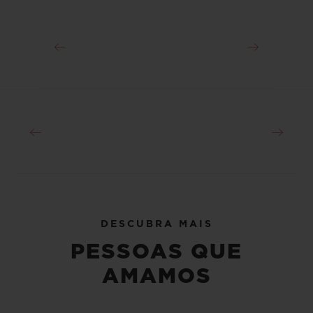
história do futebol ao se tornar o jogador
mais jovem a vencer uma Copa do Mundo
em 1958. Ele também é o único jogador de
futebol a ter sido tricampeão mundial pela
Seleção Brasileira. Desde que se aposentou
do esporte, esta figura maiúscula do futebol
é embaixador da ONU e da UNESCO.
DESCUBRA MAIS
PESSOAS QUE
AMAMOS