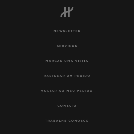
BIG BANG
BIG BANG
SPIRIT OF BIG
SUMMER MULTI-
PEACH CERAMIC
ESSENTIAL T
COLORED CERAMIC
EXCLUSIVID
ONLINE
NEWSLETTER
SERVIÇIOS EXCLUSIVOS
SERVIÇOS
GARANTIA 5+5
MARCAR UMA VISITA
HUBLOTISTA E GARANTIA ESTENDIDA
RASTREAR UM PEDIDO
ENTREGA PROGRAMADA
VOLTAR AO MEU PEDIDO
ENTREGA E DEVOLUÇÕES DE CORTESIA
CONTATO
PAGAMENTO SEGURO
TRABALHE CONOSCO
EMBALAGEM DE PRESENTES