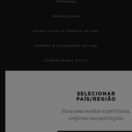
IMPRENSA
PRIVACIDADE
AVISO LEGAL E TERMOS DE USO
CONTATO
TERMOS E CONDIÇÕES DE USO
COMPROMISSO ÉTICO
ACESSIBILIDADE
MSA TRANSPARENCY
SELECIONAR
PAÍS/REGIÃO
ENCONTRAR UMA BOUTIQU
SITEMAP
Para uma melhor experiência,
confirme seu país/região
PORTUGUÊS (BR)