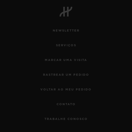
BIG BANG
BIG BANG
SPIRIT OF BIG
SUMMER MULTI-
PEACH CERAMIC
ESSENTIAL T
COLORED CERAMIC
EXCLUSIVID
ONLINE
NEWSLETTER
SERVIÇIOS EXCLUSIVOS
SERVIÇOS
GARANTIA 5+5
MARCAR UMA VISITA
HUBLOTISTA E GARANTIA ESTENDIDA
RASTREAR UM PEDIDO
ENTREGA PROGRAMADA
VOLTAR AO MEU PEDIDO
ENTREGA E DEVOLUÇÕES DE CORTESIA
CONTATO
PAGAMENTO SEGURO
TRABALHE CONOSCO
EMBALAGEM DE PRESENTES