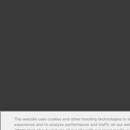
This website uses cookies and other tracking technologies to 
experience and to analyze performance and traffic on our web