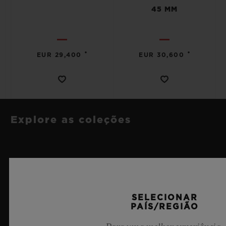
45 MM
•
•
EUR 29,400
EUR 30,600
Explore as coleções
SELECIONAR
PAÍS/REGIÃO