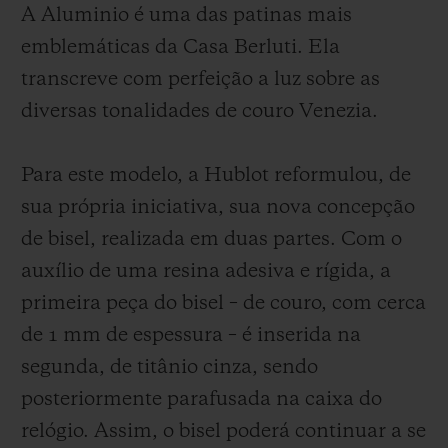
uma técnica de encapsulamento das
A Aluminio é uma das patinas mais
tonalidades naturais do couro, de forma a
emblemáticas da Casa Berluti. Ela
cristalizá-las no tempo; é uma maneira de
transcreve com perfeição a luz sobre as
restituir a beleza de modo autêntico e
diversas tonalidades de couro Venezia.
imutável. A pulseira, por sua vez, simboliza
a fusão perfeita dos dois universos e está
Para este modelo, a Hublot reformulou, de
disponível em duas versões. Uma com a
sua própria iniciativa, sua nova concepção
pulseira de couro Venezia patinado
de bisel, realizada em duas partes. Com o
Aluminio e a outra com a pulseira de couro
auxílio de uma resina adesiva e rígida, a
Venezia patinado Aluminio e motivo Scritto
primeira peça do bisel – de couro, com cerca
exclusivamente para o Japão.
de 1 mm de espessura – é inserida na
segunda, de titânio cinza, sendo
posteriormente parafusada na caixa do
relógio. Assim, o bisel poderá continuar a se