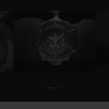
estética. Esta edição será limitada a 100
unidades, como em cada colaboração entre
a Hublot e a Berluti.
O emblemático couro Venezia patinado se
situa no centro do bisel de titânio polido,
bem como no mostrador, onde é possível
distinguir os índices e a indicação "Swiss
Made", cavados diretamente à flor da pele.
O couro é prensado entre duas peças de
vidro de safira, com um recorte que deixa à
vista a engrenagem do movimento Unico,
uma verdadeira proeza técnica. Em
colaboração com a Berluti, desenvolveu-se