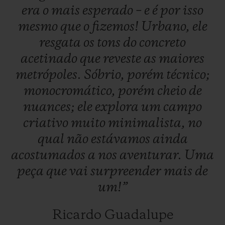
era
o
mais
esperado
–
e
é
por
isso
mesmo
que
o
fizemos!
Urbano,
ele
resgata
os
tons
do
concreto
acetinado
que
reveste
as
maiores
metrópoles.
Sóbrio,
porém
técnico;
CONTATO
monocromático,
porém
cheio
de
nuances;
ele
explora
um
campo
criativo
muito
minimalista,
no
qual
não
estávamos
ainda
acostumados
a
nos
aventurar.
Uma
peça
que
vai
surpreender
mais
de
ENCONTRAR UMA BOUTIQU
um!”
Ricardo Guadalupe