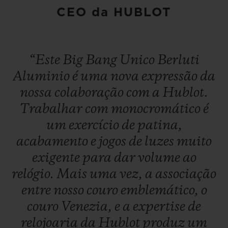
CEO da HUBLOT
“Este
Big
Bang
Unico
Berluti
Aluminio
é
uma
nova
expressão
da
nossa
colaboração
com
a
Hublot.
Trabalhar
com
monocromático
é
um
exercício
de
patina,
acabamento
e
jogos
de
luzes
muito
exigente
para
dar
volume
ao
relógio.
Mais
uma
vez,
a
associação
entre
nosso
couro
emblemático,
o
couro
Venezia,
e
a
expertise
de
relojoaria
da
Hublot
produz
um