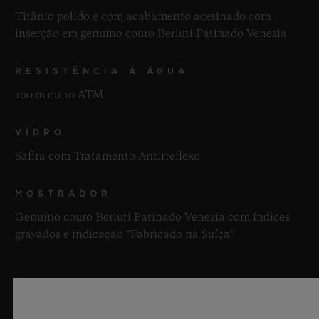
Titânio polido e com acabamento acetinado com
inserção em genuíno couro Berluti Patinado Venezia
RESISTÊNCIA À ÁGUA
100 m ou 10 ATM
VIDRO
Safira com Tratamento Antirreflexo
MOSTRADOR
Genuíno couro Berluti Patinado Venezia com índices
gravados e indicação “Fabricado na Suíça”