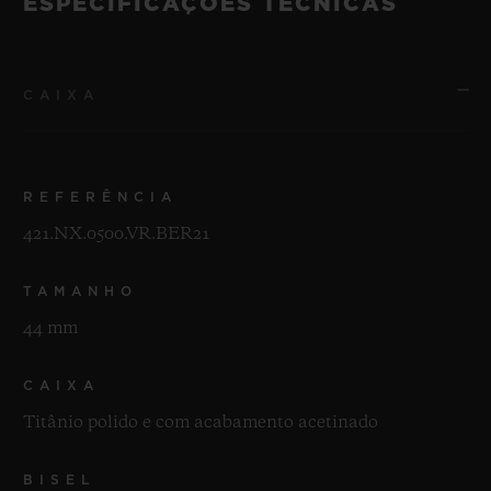
ESPECIFICAÇÕES TÉCNICAS
CAIXA
REFERÊNCIA
421.NX.0500.VR.BER21
TAMANHO
44 mm
CAIXA
Titânio polido e com acabamento acetinado
BISEL