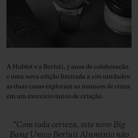
BIG BANG
BIG BANG
SPIRIT OF BIG
SUMMER MULTI-
PEACH CERAMIC
ESSENTIAL T
COLORED CERAMIC
EXCLUSIVID
ONLINE
SERVIÇIOS EXCLUSIVOS
GARANTIA 5+5
A Hublot e a Berluti, 5 anos de colaboração
HUBLOTISTA E GARANTIA ESTENDIDA
e uma nova edição limitada a 100 unidades:
as duas casas exploram as nuances de cinza
ENTREGA PROGRAMADA
em um exercício único de criação.
ENTREGA E DEVOLUÇÕES DE CORTESIA
PAGAMENTO SEGURO
“Com
toda
certeza,
este
novo
Big
Bang
Unico
Berluti
Aluminio
não
EMBALAGEM DE PRESENTES