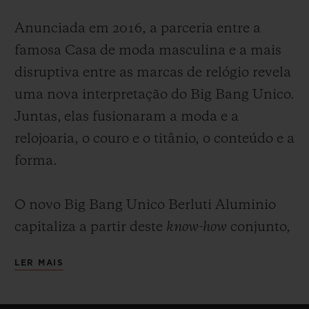
Anunciada em 2016, a parceria entre a
famosa Casa de moda masculina e a mais
disruptiva entre as marcas de relógio revela
uma nova interpretação do Big Bang Unico.
Juntas, elas fusionaram a moda e a
relojoaria, o couro e o titânio, o conteúdo e a
forma.
O novo Big Bang Unico Berluti Aluminio
capitaliza a partir deste
know-how
conjunto,
para oferecer um modelo sóbrio, elegante,
LER MAIS
monocromático e atemporal. Este Big Bang
se destina ao colecionador que valoriza a