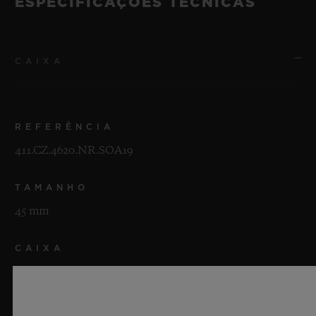
ESPECIFICAÇÕES TÉCNICAS
CAIXA
REFERÊNCIA
411.CZ.4620.NR.SOA19
TAMANHO
45 mm
CAIXA
Cerâmica bege microjateada
BISEL