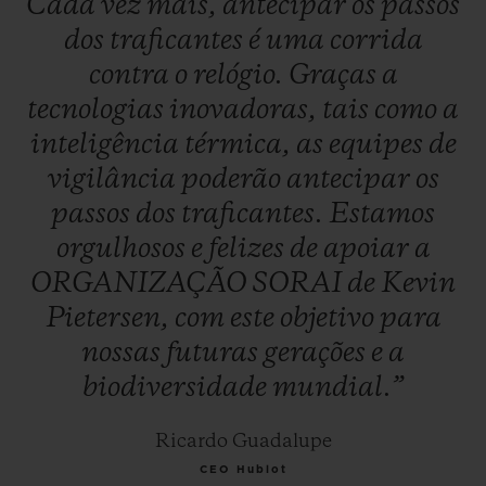
Cada
vez
mais,
antecipar
os
passos
dos
traficantes
é
uma
corrida
contra
o
relógio.
Graças
a
tecnologias
inovadoras,
tais
como
a
inteligência
térmica,
as
equipes
de
vigilância
poderão
antecipar
os
passos
dos
traficantes.
Estamos
orgulhosos
e
felizes
de
apoiar
a
ORGANIZAÇÃO
SORAI
de
Kevin
Pietersen,
com
este
objetivo
para
nossas
futuras
gerações
e
a
biodiversidade
mundial.”
Ricardo Guadalupe
CEO Hublot