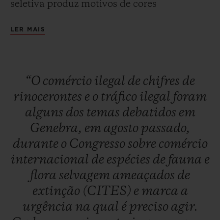
seletiva produz motivos de cores
duradouras e perfeitamente desenhadas
LER MAIS
com desvio de dez milésimos de milímetros,
algo inédito no mundo da relojoaria. Esta é
uma edição especial de 100 unidades.
“O
comércio
ilegal
de
chifres
de
rinocerontes
e
o
tráfico
ilegal
foram
alguns
dos
temas
debatidos
em
Genebra,
em
agosto
passado,
durante
o
Congresso
sobre
comércio
internacional
de
espécies
de
fauna
e
flora
selvagem
ameaçados
de
extinção
(CITES)
e
marca
a
urgência
na
qual
é
preciso
agir.