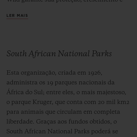
bem-estar em ambientes seguros,
LER MAIS
equipados com monitoramento por vídeo
24/7 e redes de comunicação, que são
vigiados por unidades móveis, cães e seus
donos treinados para enfrentar os
South African National Parks
traficantes, além de contar com apoios
aéreos.
Esta organização, criada em 1926,
administra os 19 parques nacionais da
África do Sul; entre eles, o mais majestoso,
o parque Kruger, que conta com 20 mil km2
para animais que circulam em completa
liberdade. Graças aos fundos obtidos, o
South African National Parks poderá se