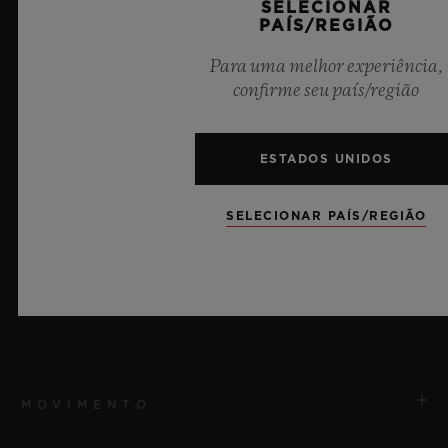
SELECIONAR
Cerâmica bege microjateada
PAÍS/REGIÃO
Para uma melhor experiência,
RESISTÊNCIA À ÁGUA
confirme seu país/região
100 m ou 10 ATM
ESTADOS UNIDOS
VIDRO
Safira com Tratamento Antirreflexo
SELECIONAR PAÍS/REGIÃO
MOSTRADOR
Bege fosco
MOVIMENTO