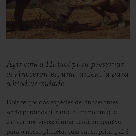
BIG BANG
BIG BANG
SPIRIT OF BIG
SUMMER MULTI-
PEACH CERAMIC
ESSENTIAL T
COLORED CERAMIC
EXCLUSIVID
ONLINE
SERVIÇIOS EXCLUSIVOS
GARANTIA 5+5
Agir com a Hublot para preservar
HUBLOTISTA E GARANTIA ESTENDIDA
os rinocerontes, uma urgência para
a biodiversidade
ENTREGA PROGRAMADA
Dois terços das espécies de rinocerontes
ENTREGA E DEVOLUÇÕES DE CORTESIA
serão perdidos durante o tempo em que
PAGAMENTO SEGURO
estivermos vivos; é uma perda irreparável
para o nosso planeta, cuja causa principal é
EMBALAGEM DE PRESENTES