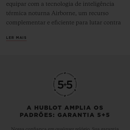
equipar com a tecnologia de inteligência
térmica noturna Airborne, um recurso
complementar e eficiente para lutar contra
o tráfico de animais. Assim, suas equipes
LER MAIS
terão condições de localizar os rinocerontes,
agir mais rapidamente à noite e proteger o
maior número possível desses mamíferos,
que são procurados devido a seus valiosos
chifres.
A HUBLOT AMPLIA OS
PADRÕES: GARANTIA 5+5
Nossa confiança em qualquer relógio. Sua garantia