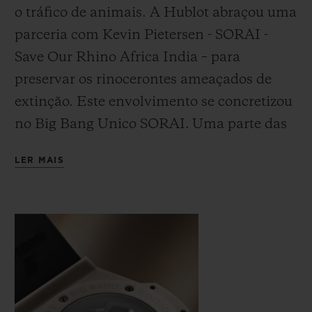
o tráfico de animais. A Hublot abraçou uma
parceria com Kevin Pietersen - SORAI -
Save Our Rhino Africa India – para
preservar os rinocerontes ameaçados de
extinção. Este envolvimento se concretizou
CONTATO
no Big Bang Unico SORAI.
Uma parte das
receitas da venda será doada
LER MAIS
exclusivamente à Care for Wild – o maior
santuário de rinocerontes do mundo,
apoiado pela SORAI – para que empregue
no que julgar melhor.
ENCONTRAR UMA BOUTIQU
Ao adquirirem este relógio, 100 pessoas
estarão participando desta iniciativa
conduzida pela Hublot, a partir das