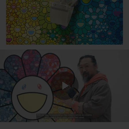
BIG BANG
BIG BANG
SPIRIT OF BIG
SUMMER MULTI-
PEACH CERAMIC
ESSENTIAL T
COLORED CERAMIC
EXCLUSIVID
ONLINE
SERVIÇIOS EXCLUSIVOS
GARANTIA 5+5
HUBLOTISTA E GARANTIA ESTENDIDA
ENTREGA PROGRAMADA
Play
ENTREGA E DEVOLUÇÕES DE CORTESIA
PAGAMENTO SEGURO
Video
EMBALAGEM DE PRESENTES