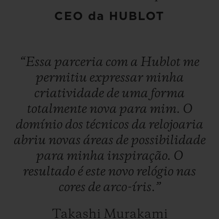
Fusion Takashi Murakami Sapphire
CEO da HUBLOT
Rainbow está disponível em uma edição
limitada de 100 peças numeradas.
“Essa
parceria
com
a
Hublot
me
permitiu
expressar
minha
criatividade
de
uma
forma
totalmente
nova
para
mim.
O
domínio
dos
técnicos
da
relojoaria
abriu
novas
áreas
de
possibilidade
para
minha
inspiração.
O
resultado
é
este
novo
relógio
nas
cores
de
arco-íris.”
Takashi Murakami