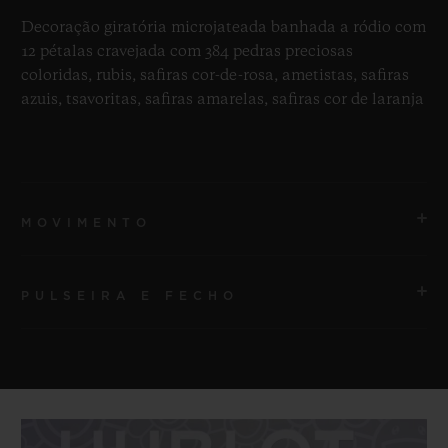
Decoração giratória microjateada banhada a ródio com
12 pétalas cravejada com 384 pedras preciosas
coloridas, rubis, safiras cor-de-rosa, ametistas, safiras
azuis, tsavoritas, safiras amarelas, safiras cor de laranja
MOVIMENTO
PULSEIRA E FECHO
MOVIMENTO
HUB1214 Movimento de manufatura UNICO com
corda automática
PULSEIRA
pulseira em borracha listrada transparente
RESERVA DE MARCHA