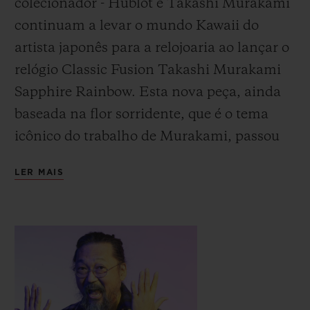
colecionador - Hublot e Takashi Murakami
continuam a levar o mundo Kawaii do
artista japonês para a relojoaria ao lançar o
relógio Classic Fusion Takashi Murakami
Sapphire Rainbow.
Esta nova peça, ainda
baseada na flor sorridente, que é o tema
icônico do trabalho de Murakami, passou
de preta para colorida com efeitos
LER MAIS
transparentes.
Os técnicos dos
ateliers
da Hublot criaram
um visual exclusivo com este novo trabalho
de arte, um fundo transparente através do
qual podemos contemplar o trabalho do
artista e o mecanismo intrínseco dos