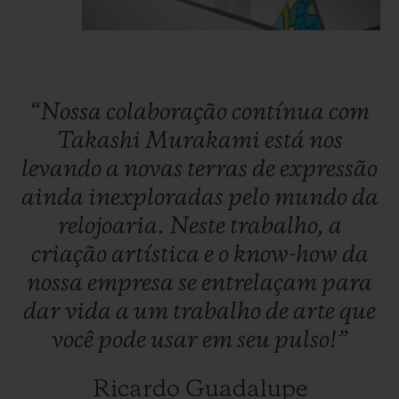
amarelas e laranjas. Graças ao engenhoso
sistema de rolamento esférico
especialmente desenvolvido pelos
engenheiros da Hublot, as pétalas
“Nossa
colaboração
contínua
com
começam a girar sob o cristal do relógio,
Takashi
Murakami
está
nos
trazendo a flor sorridente de Takashi
levando
a
novas
terras
de
expressão
Murakami à vida.
ainda
inexploradas
pelo
mundo
da
No coração do relógio, os relojeiros de Nyon
relojoaria.
Neste
trabalho,
a
colocaram o calibre HUB1214 da Hublot
criação
artística
e
o
know-how
da
sem a função de cronômetro. Esse
nossa
empresa
se
entrelaçam
para
movimento tem uma reserva de marcha de
dar
vida
a
um
trabalho
de
arte
que
72 horas.
você
pode
usar
em
seu
pulso!”
Tendo como público-alvo os admiradores
da arte contemporânea, o relógio Classic
Ricardo Guadalupe