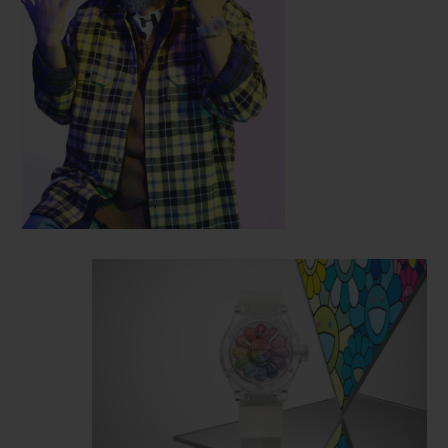
relojeiros de Nyon. Reutilizando recursos
característicos do modelo Classic Fusion,
essa caixa de 45 mm de diâmetro é cortada
de vidro de safira, uma façanha tecnológica
na qual a Hublot é pioneira.
A flor sorridente apresenta um sorriso
malicioso em uma face tridimensional que,
literalmente, emerge do mostrador do
relógio. 12 pétalas coloridas giram ao redor
do rosto. Esse efeito policromático é obtido
ao colocar 487 pedras que representa as
cores do arco-íris: rubis, safiras rosa,
ametistas, safiras azuis, tsavoritas, safiras