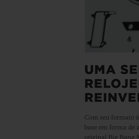
UMA S
RELOJE
REINV
Com seu formato ú
base em forma de a
original Big Bang 