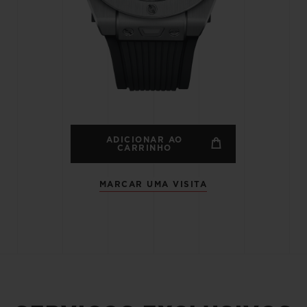
BIG BANG
SPIRI
D
PEACH CERAMIC
ESSE
EXCLUS
HUBLOTISTA E
ENTREGA PROGRAMADA
ENTREGA E DEV
ANTIA ESTENDIDA
DE CORTES
ADICIONAR AO
CARRINHO
MARCAR UMA VISITA
CONTATO
E