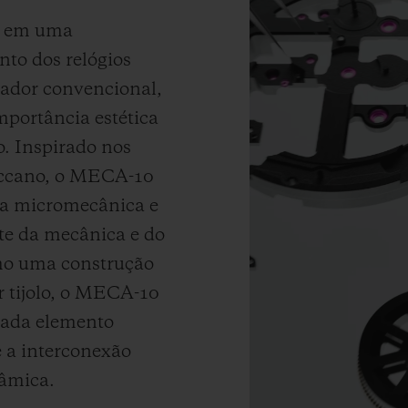
de em uma
to dos relógios
ador convencional,
portância estética
o. Inspirado nos
eccano, o MECA-10
ia micromecânica e
te da mecânica e do
mo uma construção
r tijolo, o MECA-10
cada elemento
e a interconexão
nâmica.