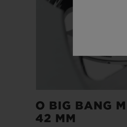
O BIG BANG M
42 MM