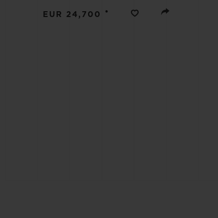
BIG BANG
•
EUR 24,700
SUMMER MULTI-COLORE
CERAMIC
SERVIÇIOS EXCLUSIVOS
GARANTIA 5+5
GAR