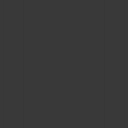
BIG BANG
BIG BANG
SPIRIT OF BIG
SUMMER MULTI-
PEACH CERAMIC
ESSENTIAL T
COLORED CERAMIC
EXCLUSIVID
ONLINE
SERVIÇIOS EXCLUSIVOS
GARANTIA 5+5
HUBLOTISTA E GARANTIA ESTENDIDA
ENTREGA PROGRAMADA
ENTREGA E DEVOLUÇÕES DE CORTESIA
PAGAMENTO SEGURO
EMBALAGEM DE PRESENTES