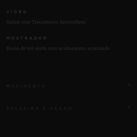
VIDRO
Safira com Tratamento Antirreflexo
MOSTRADOR
Raios de sol verde com acabamento acetinado
MOVIMENTO
PULSEIRA E FECHO
MOVIMENTO
HUB1110 Movimento de corda automática