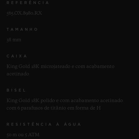
REFERÊNCIA
565.OX.8980.RX
TAMANHO
38 mm
CAIXA
King Gold 18K microjateado e com acabamento
acetinado
BISEL
King Gold 18K polido e com acabamento acetinado
com 6 parafusos de titânio em forma de H
RESISTÊNCIA À ÁGUA
50 m ou 5 ATM