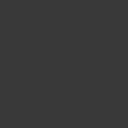
BIG BANG
BIG BANG
SPIRIT OF BIG
SUMMER MULTI-
PEACH CERAMIC
ESSENTIAL T
COLORED CERAMIC
EXCLUSIVID
ONLINE
SERVIÇIOS EXCLUSIVOS
GARANTIA 5+5
HUBLOTISTA E GARANTIA ESTENDIDA
ENTREGA PROGRAMADA
ENTREGA E DEVOLUÇÕES DE CORTESIA
PAGAMENTO SEGURO
EMBALAGEM DE PRESENTES