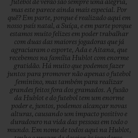
futebol
de
verão
são
sempre
uma
alegria,
mas
este
parece
ainda
mais
especial.
Por
quê?
Em
parte,
porque
é
realizado
aqui
em
nosso
país
natal,
a
Suíça,
e
em
parte
porque
estamos
muito
felizes
em
poder
trabalhar
com
duas
das
maiores
jogadoras
que
já
agraciaram
o
esporte,
Ada
e
Aitana,
que
recebemos
na
família
Hublot
com
enorme
gratidão.
Há
muito
que
podemos
fazer
juntos
para
promover
não
apenas
o
futebol
feminino,
mas
também
para
realizar
grandes
feitos
fora
dos
gramados.
A
fusão
da
Hublot
e
do
futebol
tem
um
enorme
poder
e,
juntos,
podemos
alcançar
novas
alturas,
causando
um
impacto
positivo
e
duradouro
na
vida
das
pessoas
em
todo
o
mundo.
Em
nome
de
todos
aqui
na
Hublot,