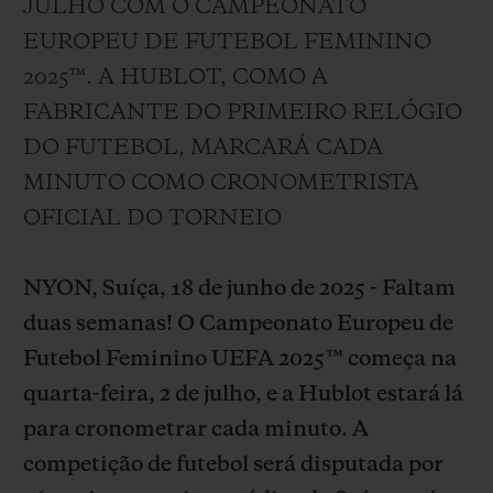
JULHO COM O CAMPEONATO
BIG BANG
BIG BANG
SPIRIT OF BIG
SUMMER MULTI-
PEACH CERAMIC
ESSENTIAL T
EUROPEU DE FUTEBOL FEMININO
COLORED CERAMIC
EXCLUSIVID
2025™. A HUBLOT, COMO A
ONLINE
FABRICANTE DO PRIMEIRO RELÓGIO
SERVIÇIOS EXCLUSIVOS
DO FUTEBOL, MARCARÁ CADA
MINUTO COMO CRONOMETRISTA
GARANTIA 5+5
OFICIAL DO TORNEIO
HUBLOTISTA E GARANTIA ESTENDIDA
NYON, Suíça, 18 de junho de 2025 - Faltam
ENTREGA PROGRAMADA
duas semanas! O Campeonato Europeu de
Futebol Feminino UEFA 2025™ começa na
ENTREGA E DEVOLUÇÕES DE CORTESIA
quarta-feira, 2 de julho, e a Hublot estará lá
para cronometrar cada minuto. A
PAGAMENTO SEGURO
competição de futebol será disputada por
EMBALAGEM DE PRESENTES