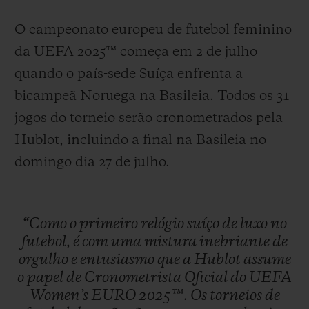
O campeonato europeu de futebol feminino
da UEFA 2025™ começa em 2 de julho
quando o país-sede Suíça enfrenta a
bicampeã Noruega na Basileia. Todos os 31
jogos do torneio serão cronometrados pela
Hublot, incluindo a final na Basileia no
domingo dia 27 de julho.
“Como
o
primeiro
relógio
suíço
de
luxo
no
futebol,
é
com
uma
mistura
inebriante
de
orgulho
e
entusiasmo
que
a
Hublot
assume
o
papel
de
Cronometrista
Oficial
do
UEFA
Women’s
EURO
2025™.
Os
torneios
de