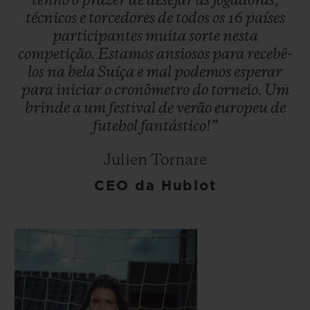
tenho
o
prazer
de
desejar
às
jogadoras,
técnicos
e
torcedores
de
todos
os
16
países
participantes
muita
sorte
nesta
competição.
Estamos
ansiosos
para
recebê-
los
na
bela
Suíça
e
mal
podemos
esperar
para
iniciar
o
cronômetro
do
torneio.
Um
brinde
a
um
festival
de
verão
europeu
de
futebol
fantástico!”
Julien Tornare
CEO da Hublot