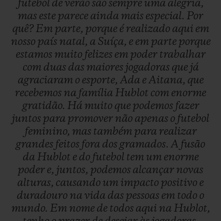
futebol
de
verão
são
sempre
uma
alegria,
mas
este
parece
ainda
mais
especial.
Por
quê?
Em
parte,
porque
é
realizado
aqui
em
nosso
país
natal,
a
Suíça,
e
em
parte
porque
estamos
muito
felizes
em
poder
trabalhar
com
duas
das
maiores
jogadoras
que
já
agraciaram
o
esporte,
Ada
e
Aitana,
que
recebemos
na
família
Hublot
com
enorme
gratidão.
Há
muito
que
podemos
fazer
juntos
para
promover
não
apenas
o
futebol
feminino,
mas
também
para
realizar
grandes
feitos
fora
dos
gramados.
A
fusão
da
Hublot
e
do
futebol
tem
um
enorme
poder
e,
juntos,
podemos
alcançar
novas
alturas,
causando
um
impacto
positivo
e
duradouro
na
vida
das
pessoas
em
todo
o
mundo.
Em
nome
de
todos
aqui
na
Hublot,