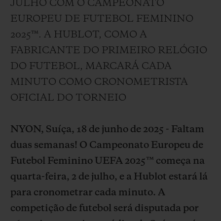
JULHO COM O CAMPEONATO
BIG BANG
BIG BANG
SPIRIT OF BIG
SUMMER MULTI-
PEACH CERAMIC
ESSENTIAL T
EUROPEU DE FUTEBOL FEMININO
COLORED CERAMIC
EXCLUSIVID
2025™. A HUBLOT, COMO A
ONLINE
FABRICANTE DO PRIMEIRO RELÓGIO
SERVIÇIOS EXCLUSIVOS
DO FUTEBOL, MARCARÁ CADA
MINUTO COMO CRONOMETRISTA
GARANTIA 5+5
OFICIAL DO TORNEIO
HUBLOTISTA E GARANTIA ESTENDIDA
NYON, Suíça, 18 de junho de 2025 - Faltam
ENTREGA PROGRAMADA
duas semanas! O Campeonato Europeu de
Futebol Feminino UEFA 2025™ começa na
ENTREGA E DEVOLUÇÕES DE CORTESIA
quarta-feira, 2 de julho, e a Hublot estará lá
para cronometrar cada minuto. A
PAGAMENTO SEGURO
competição de futebol será disputada por
EMBALAGEM DE PRESENTES