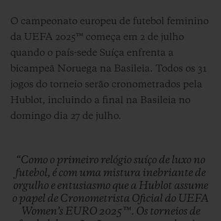
O campeonato europeu de futebol feminino
da UEFA 2025™ começa em 2 de julho
quando o país-sede Suíça enfrenta a
bicampeã Noruega na Basileia. Todos os 31
jogos do torneio serão cronometrados pela
Hublot, incluindo a final na Basileia no
domingo dia 27 de julho.
“Como
o
primeiro
relógio
suíço
de
luxo
no
futebol,
é
com
uma
mistura
inebriante
de
orgulho
e
entusiasmo
que
a
Hublot
assume
o
papel
de
Cronometrista
Oficial
do
UEFA
Women’s
EURO
2025™.
Os
torneios
de