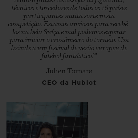
tenho
o
prazer
de
desejar
às
jogadoras,
técnicos
e
torcedores
de
todos
os
16
países
participantes
muita
sorte
nesta
competição.
Estamos
ansiosos
para
recebê-
los
na
bela
Suíça
e
mal
podemos
esperar
para
iniciar
o
cronômetro
do
torneio.
Um
brinde
a
um
festival
de
verão
europeu
de
futebol
fantástico!”
Julien Tornare
CEO da Hublot