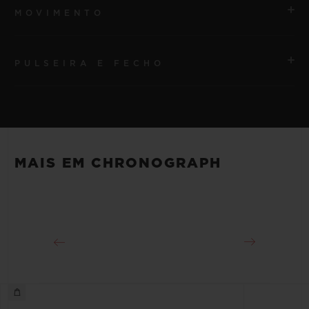
MOVIMENTO
PULSEIRA E FECHO
MOVIMENTO
HUB1280 Movimento cronógrafo Flyback de
manufatura UNICO com corda automática e roda de
PULSEIRA
coluna
Pulseira em borracha listrada e estruturada preta
MAIS EM CHRONOGRAPH
RESERVA DE MARCHA
FECHO
Aproximadamente 72 horas
Fecho-fivela dobrável em King Gold 18K e titânio
banhado em preto