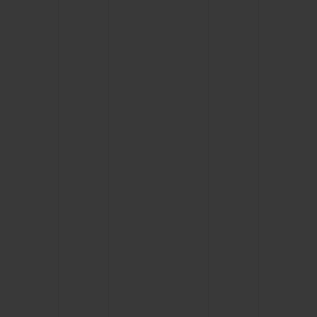
BIG BANG
BIG BANG
SPIRIT OF BIG
SUMMER MULTI-
PEACH CERAMIC
ESSENTIAL T
COLORED CERAMIC
EXCLUSIVID
ONLINE
SERVIÇIOS EXCLUSIVOS
GARANTIA 5+5
HUBLOTISTA E GARANTIA ESTENDIDA
ENTREGA PROGRAMADA
ENTREGA E DEVOLUÇÕES DE CORTESIA
PAGAMENTO SEGURO
EMBALAGEM DE PRESENTES