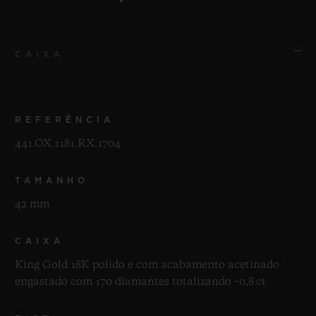
CAIXA
REFERÊNCIA
441.OX.1181.RX.1704
TAMANHO
42 mm
CAIXA
King Gold 18K polido e com acabamento acetinado
engastado com 170 diamantes totalizando ~0,8 ct