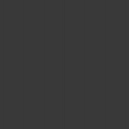
BIG BANG
BIG BANG
SPIRIT OF BIG
SUMMER MULTI-
PEACH CERAMIC
ESSENTIAL T
COLORED CERAMIC
EXCLUSIVID
ONLINE
SERVIÇIOS EXCLUSIVOS
GARANTIA 5+5
HUBLOTISTA E GARANTIA ESTENDIDA
ENTREGA PROGRAMADA
ENTREGA E DEVOLUÇÕES DE CORTESIA
PAGAMENTO SEGURO
EMBALAGEM DE PRESENTES