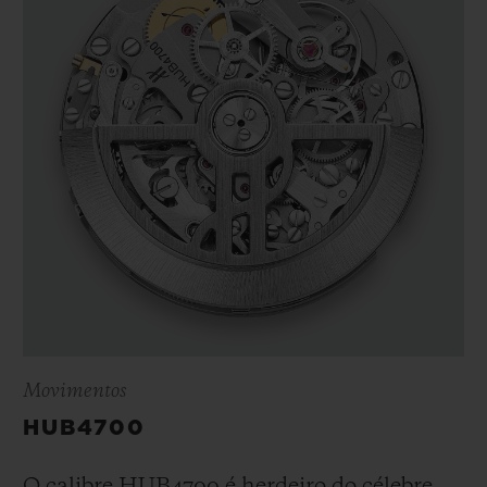
Movimentos
HUB4700
O calibre HUB4700 é herdeiro do célebre