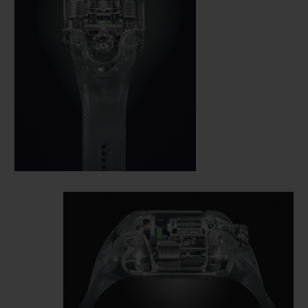
horas e os minutos na parte superior do
mostrador, combinados com uma lupa
invisível; a reserva de marcha circular na
parte central, com uma zona verde e uma
zona vermelha bem nítidas; e os segundos
na parte inferior que, pela primeira vez, são
indicados diretamente na gaiola do
turbilhão. Ele é feito de alumínio
monobloco, suspenso e inclinado. Um
pedido de patente está pendente para essa
configuração mecânica exclusiva.
A peça não tem mostrador: A Hublot uniu o
calibre com o mostrador. O movimento é a