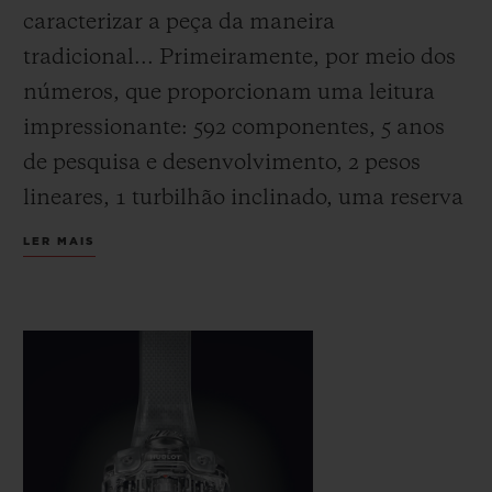
caracterizar a peça da maneira
tradicional... Primeiramente, por meio dos
números, que proporcionam uma leitura
impressionante: 592 componentes, 5 anos
de pesquisa e desenvolvimento, 2 pesos
lineares, 1 turbilhão inclinado, uma reserva
de marcha circular, para um modelo a ser
LER MAIS
produzido em uma edição limitada de
apenas 30 peças.
Em seguida, suas indicações. Aqui, as
coisas ficam um pouco mais complicadas:
O MP-10 não tem ponteiros. Em seu lugar,
há quatro displays em constante rotação: as