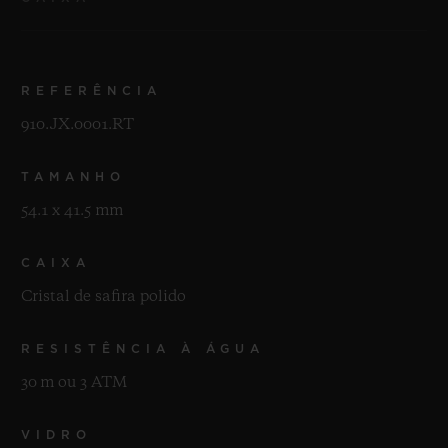
REFERÊNCIA
910.JX.0001.RT
TAMANHO
54.1 x 41.5 mm
CAIXA
Cristal de safira polido
RESISTÊNCIA À ÁGUA
30 m ou 3 ATM
VIDRO