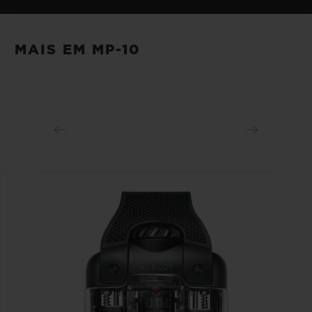
automática reserva de marcha turbilhão esqueleto
PULSEIRA
inclinado a 35°
Transparent Structured Rubber
MAIS EM MP-10
RESERVA DE MARCHA
FECHO
Aprox. 48 Horas
Fecho-fivela dobrável em titânio