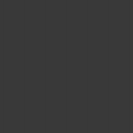
BIG BANG
BIG BANG
SPIRIT OF BIG
SUMMER MULTI-
PEACH CERAMIC
ESSENTIAL T
COLORED CERAMIC
EXCLUSIVID
ONLINE
SERVIÇIOS EXCLUSIVOS
GARANTIA 5+5
HUBLOTISTA E GARANTIA ESTENDIDA
ENTREGA PROGRAMADA
ENTREGA E DEVOLUÇÕES DE CORTESIA
PAGAMENTO SEGURO
EMBALAGEM DE PRESENTES