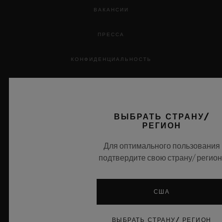
ВАКАНСИИ
ПРЕССА
КОНФИДЕНЦИАЛЬНОСТЬ
ПРАВОВАЯ ИНФОРМАЦИЯ И УСЛОВИЯ ИСПОЛЬЗОВАНИЯ
ПРАВИЛА И УСЛОВИЯ
ВЫБРАТЬ СТРАНУ/
РЕГИОН
ЗАГОЛОВОК ЭТИЧЕСКАЯ ОТВЕТСТВЕННОСТЬ
Для оптимального пользования
подтвердите свою страну/ регион
ДОСТУПНОСТЬ
MSA TRANSPARENCY
США
КАРТА САЙТА
ВЫБРАТЬ СТРАНУ/ РЕГИОН