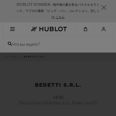
Skip
HUBLOT SUMMER : 地中海の夏を彩るパステルセラミ
to
main
ック。ウブロの最新「ビッグ・バン」コレクション。詳しく
content
は
こちら
НЕДАВНИЙ ПОИСК
Что вы ищете?
Нет недавних поисковых запросов
НОВИНКИ
Breadcrumb
БУТИКИ
BEDETTI S.R.L.
BEDETTI S.R.L.
14:45
Piazza San Silvestro, 9/12, Rome, 00187