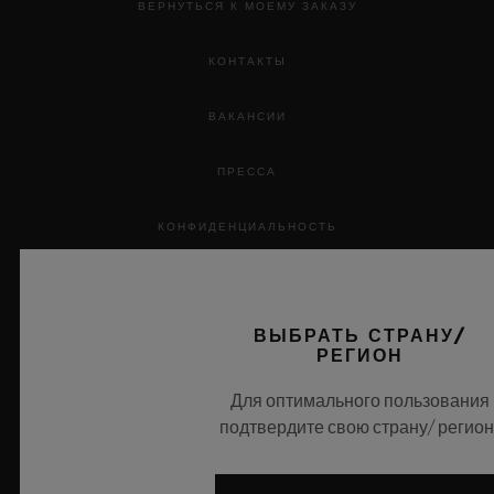
ВЕРНУТЬСЯ К МОЕМУ ЗАКАЗУ
КОНТАКТЫ
ВАКАНСИИ
ПРЕССА
КОНФИДЕНЦИАЛЬНОСТЬ
ПРАВОВАЯ ИНФОРМАЦИЯ И УСЛОВИЯ ИСПОЛЬЗОВАНИЯ
ВЫБРАТЬ СТРАНУ/
ПРАВИЛА И УСЛОВИЯ
РЕГИОН
ЗАГОЛОВОК ЭТИЧЕСКАЯ ОТВЕТСТВЕННОСТЬ
Для оптимального пользования
подтвердите свою страну/ регион
ДОСТУПНОСТЬ