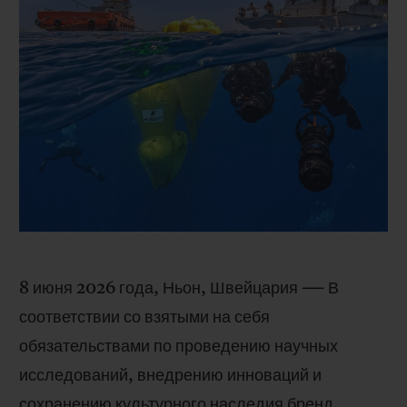
BIG BANG
BIG BANG
SPIRIT OF BIG
SUMMER MULTI-
PEACH CERAMIC
ESSENTIAL T
COLORED CERAMIC
ЭКСКЛЮЗИВ
ОНЛАЙН-
ПРОДАЖА
ЭКСКЛЮЗИВНЫЕ УСЛУГИ
ГАРАНТИЯ 5+5
HUBLOTISTA И РАСШИРЕННАЯ ГАРАНТИЯ
ОЖИДАЕМЫЙ СРОК ДОСТАВКИ
8 июня 2026 года, Ньон, Швейцария ― В
соответствии со взятыми на себя
БЕСПЛАТНАЯ ДОСТАВКА И ВОЗВРАТ
обязательствами по проведению научных
БЕЗОПАСНАЯ ОПЛАТА
исследований, внедрению инноваций и
сохранению культурного наследия бренд