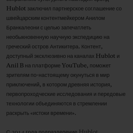
ПОДАРОЧНЫЙ ЧЕХОЛ
Hublot заключил партнерское соглашение со
швейцарским контентмейкером Анилом
Бранкалеони с целью запечатлеть
необыкновенную научную экспедицию на
греческий остров Антикитера. Контент,
КОНТАКТЫ
доступный эксклюзивно на каналах Hublot и
Anil B на платформе YouTube, поможет
зрителям по-настоящему окунуться в мир
приключений, в котором древняя история,
первопроходческие исследования и передовые
технологии объединяются в стремлении
НАЙТИ БУТИК
раскрыть «истоки времени».
С 2014 года подразделение Hublot