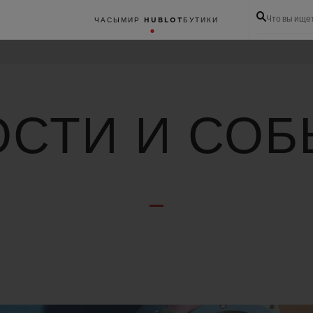
Что вы ище
ЧАСЫ
МИР HUBLOT
БУТИКИ
СТИ И СО