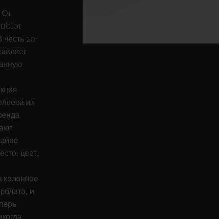
 От
Hublot
 честь 20-
тавляет
ванную
екция
олнена из
ренда
чают
зайне
сто: цвет,
а колонное
рблата, и
перь
икогда