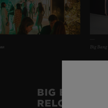
рми
Big Bang 
BIG BANG
RELOADED: