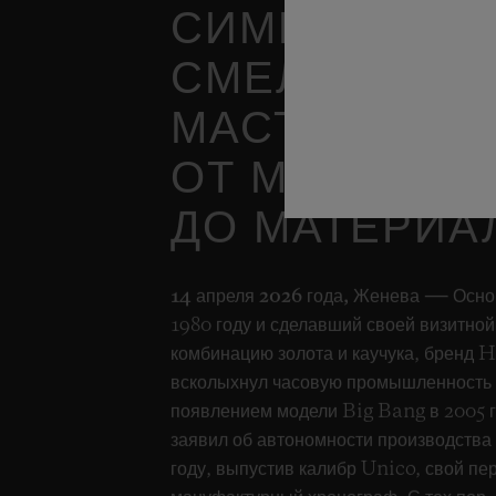
СИМВОЛ
СМЕЛОСТИ И
МАСТЕРСТВА
ОТ МЕХАНИЗ
ДО МАТЕРИА
14 апреля 2026 года, Женева ―
Осно
1980 году и сделавший своей визитной
комбинацию золота и каучука, бренд 
всколыхнул часовую промышленность
появлением модели Big Bang в 2005 г
заявил об автономности производства
году, выпустив калибр Unico, свой пе