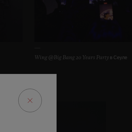
Wing @Big Bang 20 Years Party в Сеуле