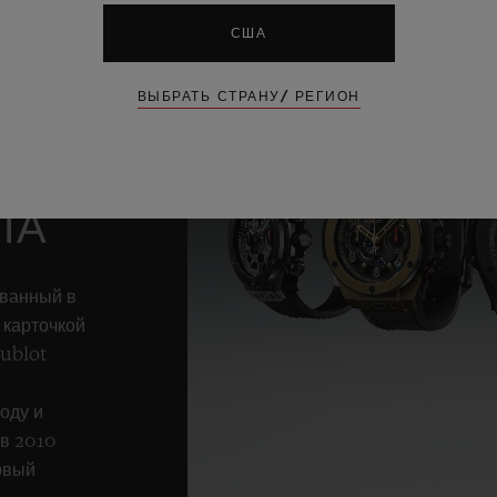
США
ВЫБРАТЬ СТРАНУ/ РЕГИОН
,
МА
ЛА
ванный в
 карточкой
Hublot
оду и
 в 2010
рвый