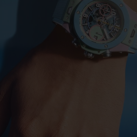
BIG BANG
SPIRI
D
PEACH CERAMIC
ESSE
ЭКСКЛЮЗИВН
HUBLOTISTA И
ОЖИДАЕМЫЙ СРОК
БЕСПЛАТНАЯ ДОС
ИРЕННАЯ ГАРАНТИЯ
ДОСТАВКИ
ВОЗВРАТ
КОНТАКТЫ