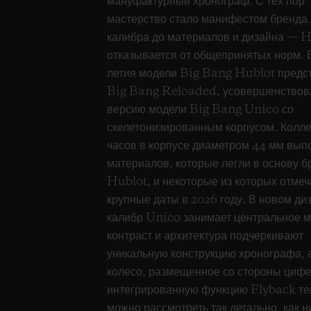
мануфактурный хронограф. С тех пор
мастерство стало манифестом бренда.
калибра до материалов и дизайна — 
отказывается от общепринятых норм. В
летия модели Big Bang Hublot предс
Big Bang Reloaded, усовершенство
версию модели Big Bang Unico со
скелетонизированным корпусом. Колл
часов в корпусе диаметром 44 мм вып
материалов, которые легли в основу б
Hublot, и некоторые из которых отме
крупные даты в 2026 году. В новом ди
калибр Unico занимает центральное ме
контраст и архитектура подчеркивают
уникальную конструкцию хронографа, 
колесо, размещенное со стороны цифе
интегрированную функцию Flyback те
можно рассмотреть так детально, как н