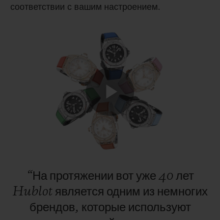
соответствии с вашим настроением
.
ПОДАРОЧНЫЙ ЧЕХОЛ
КОНТАКТЫ
Play
Video
“На
протяжении
вот
уже
40
лет
НАЙТИ БУТИК
Hublot
является
одним
из
немногих
брендов,
которые
используют