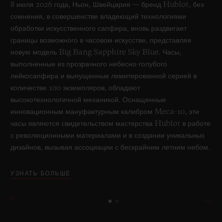
8 июля 2026 года, Ньон, Швейцария — бренд Hublot, без
сомнения, в совершенстве владеющий технологиями
обработки искусственного сапфира, вновь раздвигает
границы возможного в часовом искусстве, представляя
новую модель Big Bang Sapphire Sky Blue. Часы,
выполненные из прозрачного небесно-голубого
лейкосапфира и выпущенные лимитированной серией в
количестве 100 экземпляров, обладают
высокотехнологичной механикой. Оснащенные
инновационным мануфактурным калибром Meca-10, эти
часы являются свидетельством мастерства Hublot в работе
с революционными материалами и в создании уникальных
дизайнов, вызывая ассоциации с бескрайним летним небом.
УЗНАТЬ БОЛЬШЕ
BIG BANG
ONE CLICK KING GOLD
PAVÉ 33 MM