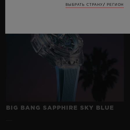
ВЫБРАТЬ СТРАНУ/ РЕГИОН
BIG BANG
ONE CLICK KING GOLD
DIAMONDS 33 MM
•
EUR 28,200
BIG BANG SAPPHIRE SKY BLUE