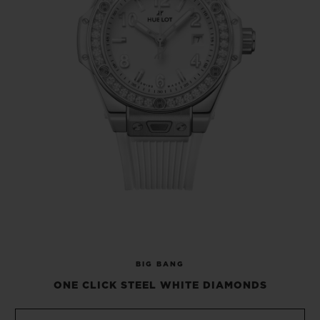
осуществляются одним щелчком. Циферблат
представлен в черном или белом цвете. В
корпус из золота
King
Gold
или стали,
установлен автоматический механизм
HUB
1120 с частотой 28
800 полуколебаний в
час, 40-часовым запасом хода и указателем
даты в положении «3
часа». Механический
шедевр с яркой индивидуальностью.
BIG BANG
ONE CLICK STEEL WHITE DIAMONDS