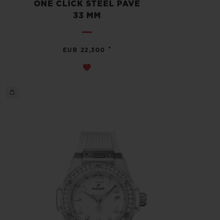
ONE CLICK STEEL PAVÉ
33 MM
•
EUR 22,300