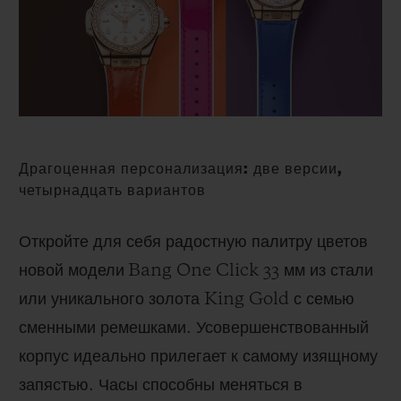
BIG BANG
BIG BANG
SPIRIT OF BIG
SUMMER MULTI-
PEACH CERAMIC
ESSENTIAL T
COLORED CERAMIC
ЭКСКЛЮЗИВ
ОНЛАЙН-
ПРОДАЖА
ЭКСКЛЮЗИВНЫЕ УСЛУГИ
Драгоценная персонализация: две версии,
ГАРАНТИЯ 5+5
четырнадцать вариантов
HUBLOTISTA И РАСШИРЕННАЯ ГАРАНТИЯ
Откройте для себя р
адостную палитру цветов
новой модели
Bang One Click 33
мм из стали
ОЖИДАЕМЫЙ СРОК ДОСТАВКИ
или уникального золота
King Gold
с семью
БЕСПЛАТНАЯ ДОСТАВКА И ВОЗВРАТ
сменными ремешками
.
Усовершенствованный
корпус идеально прилегает к самому изящному
БЕЗОПАСНАЯ ОПЛАТА
запястью
.
Часы способны меняться в