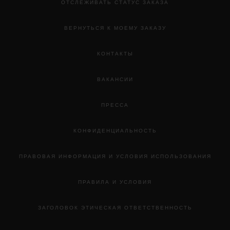
ОТСЛЕЖИВАТЬ СТАТУС ЗАКАЗА
ВЕРНУТЬСЯ К МОЕМУ ЗАКАЗУ
КОНТАКТЫ
ВАКАНСИИ
ПРЕССА
КОНФИДЕНЦИАЛЬНОСТЬ
ПРАВОВАЯ ИНФОРМАЦИЯ И УСЛОВИЯ ИСПОЛЬЗОВАНИЯ
BIG BANG
ПРАВИЛА И УСЛОВИЯ
ONE CLICK KING GOLD
WHITE PAVÉ 33 MM
ЗАГОЛОВОК ЭТИЧЕСКАЯ ОТВЕТСТВЕННОСТЬ