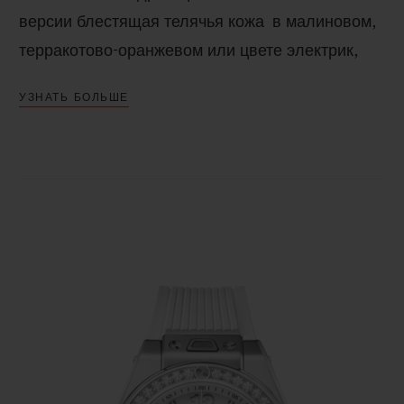
версии блестящая телячья кожа
в малиновом,
терракотово-оранжевом или цвете электрик,
вместе с лаконичностью или блеском
УЗНАТЬ БОЛЬШЕ
натуральных материалов подчеркивает
ценность часов и помогает создавать
уникальные образы. Роскошные бриллианты
озаряют безель своим сиянием. Творения
Высокого ювелирного искусства становятся
частью естественного непринужденного стиля.
Элегантная женственная модель
Big
Bang
One
Click
33 мм оснащена системой легкой
смены ремешков
One
Click
, благодаря чему
самые кардинальные преображения