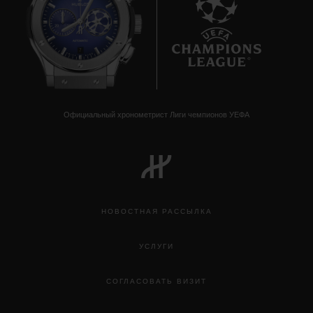
7
BIG BANG
Официальный хронометрист Лиги чемпионов УЕФА
ONE CLICK KING GOLD WHITE
DIAMONDS 33 MM
•
EUR 28,200
НОВОСТНАЯ РАССЫЛКА
УСЛУГИ
СОГЛАСОВАТЬ ВИЗИТ