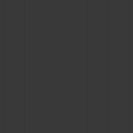
BIG BANG
BIG BANG
SPIRIT OF BIG
SUMMER MULTI-
PEACH CERAMIC
ESSENTIAL T
COLORED CERAMIC
ЭКСКЛЮЗИВ
ОНЛАЙН-
ПРОДАЖА
ЭКСКЛЮЗИВНЫЕ УСЛУГИ
ГАРАНТИЯ 5+5
HUBLOTISTA И РАСШИРЕННАЯ ГАРАНТИЯ
ОЖИДАЕМЫЙ СРОК ДОСТАВКИ
БЕСПЛАТНАЯ ДОСТАВКА И ВОЗВРАТ
БЕЗОПАСНАЯ ОПЛАТА