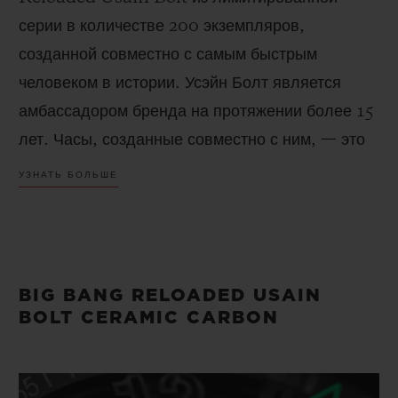
серии в количестве 200 экземпляров,
созданной совместно с самым быстрым
человеком в истории. Усэйн Болт является
амбассадором бренда на протяжении более 15
лет. Часы, созданные совместно с ним, — это
символ движения и абсолютная точность. В
УЗНАТЬ БОЛЬШЕ
корпусе диаметром 44 мм из черной керамики и
карбона часы воплощают историю Усэйна: от
Ямайки до выгравированных золотом слов на
безеле его часов: «Anything is Possible,
BIG BANG RELOADED USAIN
Don’t Think Limits» («Возможно все, не
BOLT CERAMIC CARBON
думай, что у тебя не получится»). Это призыв
верить в себя, прилагать больше усилий и
преодолевать сомнения.. Эти часы отдают