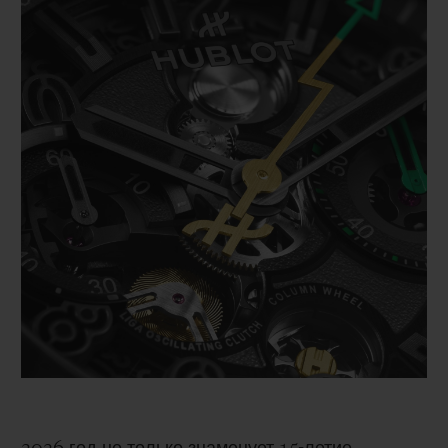
дань не только самому быстрому человеку в
мире, но и тому образу мышления, который
сформировал спортсмена. Финишная черта ―
это не конец, а новое начало!