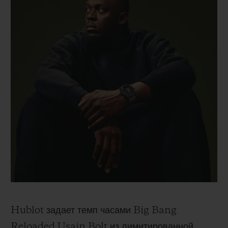
Hublot задает темп часами Big Bang
Reloaded Usain Bolt из лимитированной