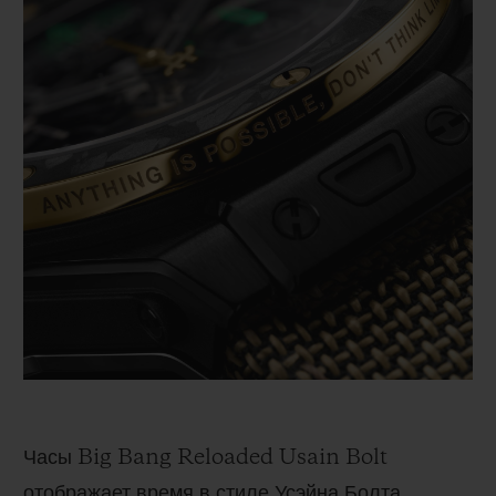
Часы Big Bang Reloaded Usain Bolt
отображает время в стиле Усэйна Болта.