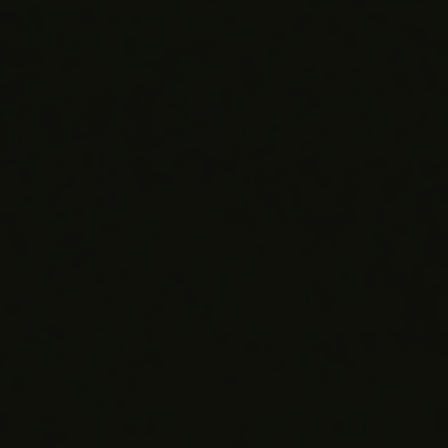
BIG BANG
BIG BANG
SPIRIT OF BIG
SUMMER MULTI-
PEACH CERAMIC
ESSENTIAL T
COLORED CERAMIC
ЭКСКЛЮЗИВ
ОНЛАЙН-
ПРОДАЖА
ЭКСКЛЮЗИВНЫЕ УСЛУГИ
ГАРАНТИЯ 5+5
HUBLOTISTA И РАСШИРЕННАЯ ГАРАНТИЯ
ОЖИДАЕМЫЙ СРОК ДОСТАВКИ
БЕСПЛАТНАЯ ДОСТАВКА И ВОЗВРАТ
БЕЗОПАСНАЯ ОПЛАТА