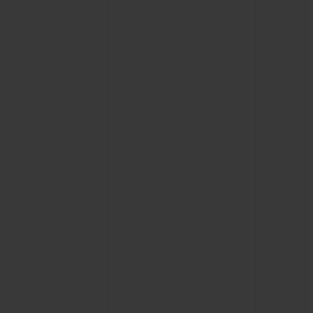
BIG BANG
BIG BANG
SPIRIT OF BIG
SUMMER MULTI-
PEACH CERAMIC
ESSENTIAL T
COLORED CERAMIC
ЭКСКЛЮЗИВ
ОНЛАЙН-
ПРОДАЖА
ЭКСКЛЮЗИВНЫЕ УСЛУГИ
ГАРАНТИЯ 5+5
HUBLOTISTA И РАСШИРЕННАЯ ГАРАНТИЯ
ОЖИДАЕМЫЙ СРОК ДОСТАВКИ
БЕСПЛАТНАЯ ДОСТАВКА И ВОЗВРАТ
БЕЗОПАСНАЯ ОПЛАТА