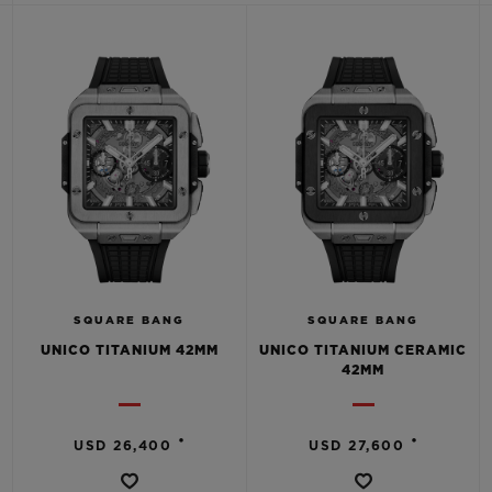
BIG BANG
BIG BANG
SPIRIT OF BIG
SUMMER MULTI-
PEACH CERAMIC
ESSENTIAL T
COLORED CERAMIC
ЭКСКЛЮЗИВ
ОНЛАЙН-
ПРОДАЖА
ЭКСКЛЮЗИВНЫЕ УСЛУГИ
ГАРАНТИЯ 5+5
HUBLOTISTA И РАСШИРЕННАЯ ГАРАНТИЯ
SQUARE BANG
SQUARE BANG
ОЖИДАЕМЫЙ СРОК ДОСТАВКИ
UNICO TITANIUM 42MM
UNICO TITANIUM CERAMIC
42MM
БЕСПЛАТНАЯ ДОСТАВКА И ВОЗВРАТ
•
•
USD 26,400
USD 27,600
БЕЗОПАСНАЯ ОПЛАТА