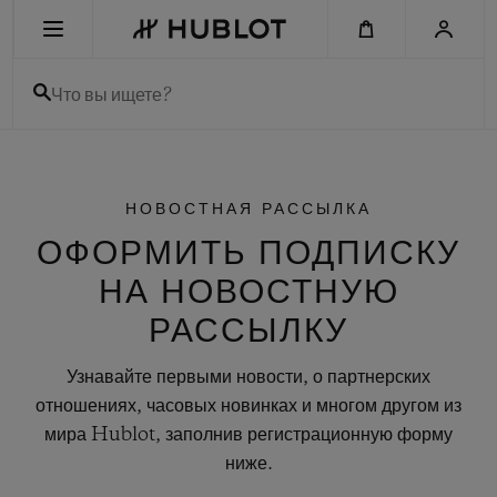
Skip
to
main
content
Что вы ищете?
НЕДАВНИЙ ПОИСК
Нет недавних поисковых запросов
НОВОСТНАЯ РАССЫЛКА
ОФОРМИТЬ ПОДПИСКУ
НОВИНКИ
НА НОВОСТНУЮ
РАССЫЛКУ
Узнавайте первыми новости, о партнерских
отношениях, часовых новинках и многом другом из
мира Hublot, заполнив регистрационную форму
ниже.