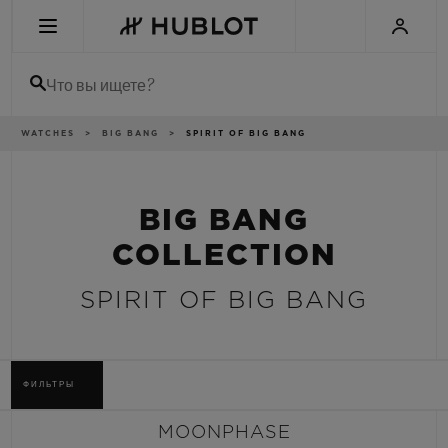
Skip
to
main
content
Что вы ищете?
Breadcrumb
WATCHES
BIG BANG
SPIRIT OF BIG BANG
НЕДАВНИЙ ПОИСК
Нет недавних поисковых запросов
BIG BANG
НОВИНКИ
COLLECTION
SPIRIT OF BIG BANG
ФИЛЬТРЫ
MOONPHASE