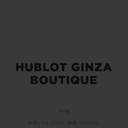
BIG BANG
SPIRI
D
PEACH CERAMIC
ESSE
ЭКСКЛЮЗИВН
HUBLOT GINZA
HUBLOTISTA И
ОЖИДАЕМЫЙ СРОК
БЕСПЛАТНАЯ ДОС
ИРЕННАЯ ГАРАНТИЯ
ДОСТАВКИ
ВОЗВРАТ
BOUTIQUE
КОНТАКТЫ
11:14
銀座3-5-9, Ginza / 銀座, 104-0061