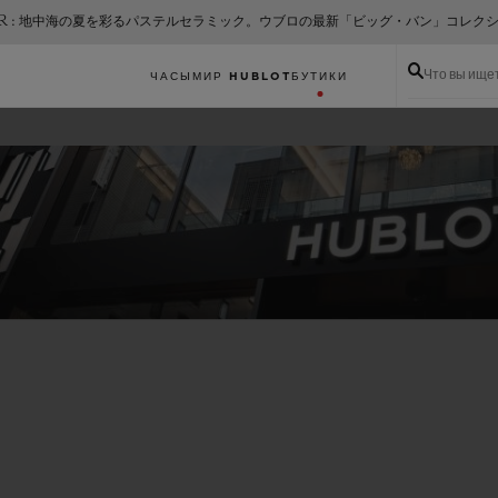
ER : 地中海の夏を彩るパステルセラミック。ウブロの最新「ビッグ・バン」コレク
Что вы ище
ЧАСЫ
МИР HUBLOT
БУТИКИ