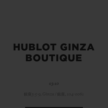
BIG BANG
SPIRI
D
PEACH CERAMIC
ESSE
ЭКСКЛЮЗИВН
HUBLOT GINZA
HUBLOTISTA И
ОЖИДАЕМЫЙ СРОК
БЕСПЛАТНАЯ ДОС
ИРЕННАЯ ГАРАНТИЯ
ДОСТАВКИ
ВОЗВРАТ
BOUTIQUE
КОНТАКТЫ
03:10
銀座3-5-9, Ginza / 銀座, 104-0061