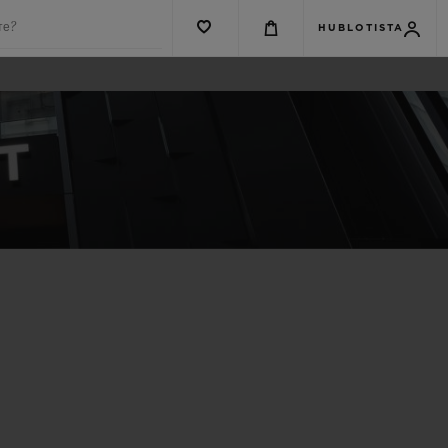
те?
HUBLOTISTA