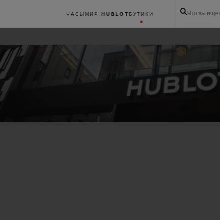
Что вы ище
ЧАСЫ
МИР HUBLOT
БУТИКИ