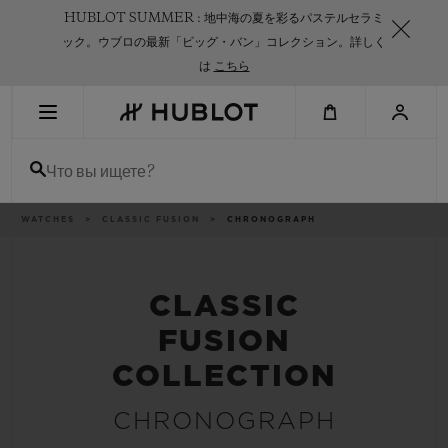
Skip
HUBLOT SUMMER : 地中海の夏を彩るパステルセラミ
to
main
ック。ウブロの最新「ビッグ・バン」コレクション。詳しく
content
は
こちら
НЕДАВНИЙ ПОИСК
Что вы ищете?
Нет недавних поисковых запросов
НОВИНКИ
Breadcrumb
WATCHES
CLASSIC FUSION
CHRONOGRAPH
CLASSIC
FUSION
COLLECTION
CHRONOGRAPH