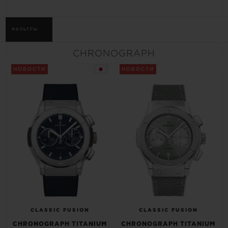
BIG BANG
BIG BANG
SPIRIT OF BIG
SUMMER MULTI-
PEACH CERAMIC
ESSENTIAL T
COLORED CERAMIC
ЭКСКЛЮЗИВ
ФИЛЬТРЫ
ОНЛАЙН-
ПРОДАЖА
CHRONOGRAPH
НОВОСТИ
НОВОСТИ
ЭКСКЛЮЗИВНЫЕ УСЛУГИ
ГАРАНТИЯ 5+5
HUBLOTISTA И РАСШИРЕННАЯ ГАРАНТИЯ
ОЖИДАЕМЫЙ СРОК ДОСТАВКИ
БЕСПЛАТНАЯ ДОСТАВКА И ВОЗВРАТ
БЕЗОПАСНАЯ ОПЛАТА
CLASSIC FUSION
CLASSIC FUSION
CHRONOGRAPH TITANIUM
CHRONOGRAPH TITANIUM