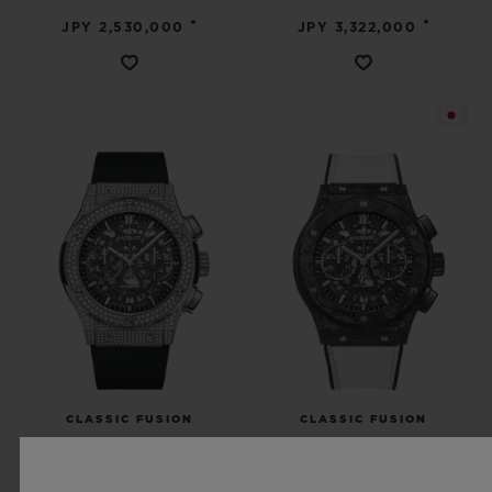
•
•
JPY 2,530,000
JPY 3,322,000
CLASSIC FUSION
CLASSIC FUSION
AEROFUSION TITANIUM
AEROFUSION FROSTED
PAVÉ 45MM
CARBON 45MM