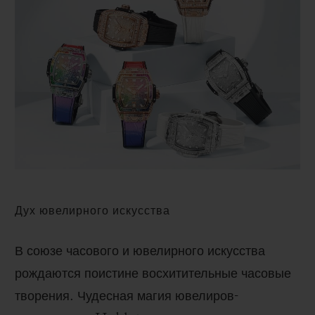
BIG BANG
BIG BANG
SPIRIT OF BIG
SUMMER MULTI-
PEACH CERAMIC
ESSENTIAL T
COLORED CERAMIC
ЭКСКЛЮЗИВ
ОНЛАЙН-
ПРОДАЖА
ЭКСКЛЮЗИВНЫЕ УСЛУГИ
ГАРАНТИЯ 5+5
HUBLOTISTA И РАСШИРЕННАЯ ГАРАНТИЯ
Дух ювелирного искусства
ОЖИДАЕМЫЙ СРОК ДОСТАВКИ
В союзе часового и ювелирного искусства
БЕСПЛАТНАЯ ДОСТАВКА И ВОЗВРАТ
рождаются поистине восхитительные часовые
БЕЗОПАСНАЯ ОПЛАТА
творения. Чудесная магия ювелиров-