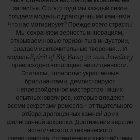
часы
становятся
настоящим
украшением
запястья.
С
2007
года
мы
каждый
сезон
создаем
модель
с
драгоценными
камнями.
Что
нас
мотивирует?
Прежде
всего
страсть!
Мы
сохраняем
верность
инновациям,
открываем
новые
горизонты
в
индустрии,
создаем
исключительные
творения...
И
модель
Spirit
of
Big
Bang
32
mm
Jewellery
превосходно
воплощает
наши
ценности.
Эти
часы,
полностью
украшенные
бриллиантами,
демонстрируют
непревзойденное
мастерство
наших
опытных
ювелиров,
которые
владеют
всеми
секретами
ремесла
–
от
тщательного
отбора
драгоценных
камней
до
их
филигранной
закрепки.
Достижение
вершин
эстетического
и
технического
совершенства,
стремление
к
высочайшему