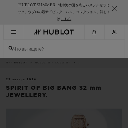
Skip
HUBLOT SUMMER : 地中海の夏を彩るパステルセラミ
to
main
ック。ウブロの最新「ビッグ・バン」コレクション。詳しく
content
は
こちら
НЕДАВНИЙ ПОИСК
Что вы ищете?
Нет недавних поисковых запросов
НОВИНКИ
Breadcrumb
МИР HUBLOT
НОВОСТИ И СОБЫТИЯ
..
29 январь 2024
SPIRIT OF BIG BANG 32 mm
JEWELLERY.