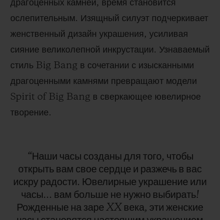
драгоценных камней, время становится
ослепительным. Изящный силуэт подчеркивает
женственный дизайн украшения, усиливая
сияние великолепной инкрустации. Узнаваемый
стиль Big Bang в сочетании с изысканными
драгоценными камнями превращают модели
Spirit of Big Bang в сверкающее ювелирное
творение.
“Наши
часы
созданы
для
того,
чтобы
открыть
вам
свое
сердце
и
разжечь
в
вас
искру
радости.
Ювелирные
украшение
или
часы...
вам
больше
не
нужно
выбирать!
Рожденные
на
заре
XX
века,
эти
женские