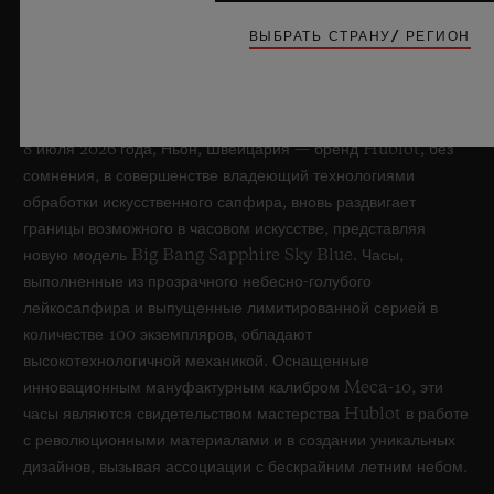
ВЫБРАТЬ СТРАНУ/ РЕГИОН
BIG BANG SAPPHIRE SKY BLUE
8 июля 2026 года, Ньон, Швейцария — бренд Hublot, без
сомнения, в совершенстве владеющий технологиями
обработки искусственного сапфира, вновь раздвигает
границы возможного в часовом искусстве, представляя
новую модель Big Bang Sapphire Sky Blue. Часы,
выполненные из прозрачного небесно-голубого
лейкосапфира и выпущенные лимитированной серией в
количестве 100 экземпляров, обладают
высокотехнологичной механикой. Оснащенные
инновационным мануфактурным калибром Meca-10, эти
часы являются свидетельством мастерства Hublot в работе
с революционными материалами и в создании уникальных
дизайнов, вызывая ассоциации с бескрайним летним небом.