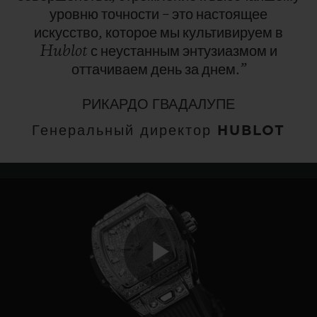
уровню
точности
–
это
настоящее
искусство,
которое
мы
культивируем
в
Hublot
с
неустанным
энтузиазмом
и
оттачиваем
день
за
днем.”
РИКАРДО ГВАДАЛУПЕ
Генеральный директор HUBLOT
Play