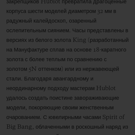
закрепщиков Hublot превратила драгоценные
ПОДАРОЧНЫЙ ЧЕХОЛ
корпуса шести моделей диаметром 32 мм в
радужный калейдоскоп, озаренный
ослепительным сиянием. Часы представлены в
версиях из белого золота King (разработанный
КОНТАКТЫ
на Мануфактуре сплав на основе 18-каратного
золота с более теплым по сравнению с
золотом 5N оттенком) или из нержавеющей
стали. Благодаря авангардному и
неординарному подходу мастерам Hublot
удалось создать поистине завораживающие
модели, покоряющие своим женственным
НАЙТИ БУТИК
очарованием. С ювелирными часами Spirit of
Big Bang, облаченными в роскошный наряд из