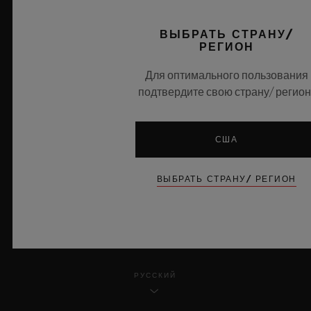
КОНФИДЕНЦИАЛЬНОСТЬ
ВЫБРАТЬ СТРАНУ/
РЕГИОН
ПРАВОВАЯ ИНФОРМАЦИЯ И УСЛОВИЯ ИСПОЛЬЗОВАНИЯ
Для оптимального пользования
подтвердите свою страну/ регион
ПРАВИЛА И УСЛОВИЯ
ЗАГОЛОВОК ЭТИЧЕСКАЯ ОТВЕТСТВЕННОСТЬ
США
ДОСТУПНОСТЬ
ВЫБРАТЬ СТРАНУ/ РЕГИОН
MSA TRANSPARENCY
КАРТА САЙТА
РУССКИЙ