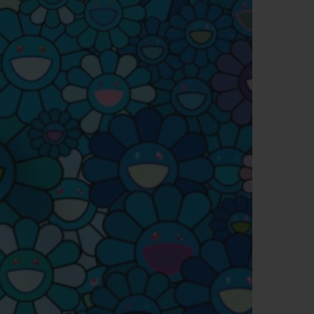
T OF BIG BANG
BIG BANG
NTIAL TAUPE
RELOADED ALL BLACK
АЯ ОНЛАЙН-ПРОДАЖА
ТАВКА И
БЕЗОПАСНАЯ ОПЛАТА
ПОДАРОЧНЫЙ ЧЕХОЛ
НАЙТИ БУТИК