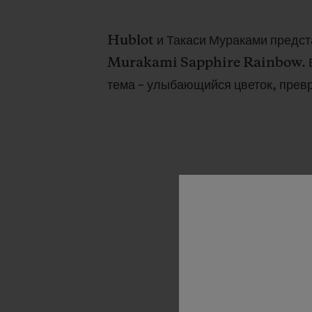
Hublot и Такаси Мураками предс
Murakami Sapphire Rainbow. В н
тема – улыбающийся цветок, прев