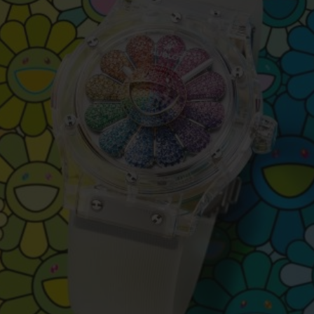
BIG BANG
SPIRI
D
PEACH CERAMIC
ESSE
ЭКСКЛЮЗИВН
HUBLOTISTA И
ОЖИДАЕМЫЙ СРОК
БЕСПЛАТНАЯ ДОС
ИРЕННАЯ ГАРАНТИЯ
ДОСТАВКИ
ВОЗВРАТ
КОНТАКТЫ