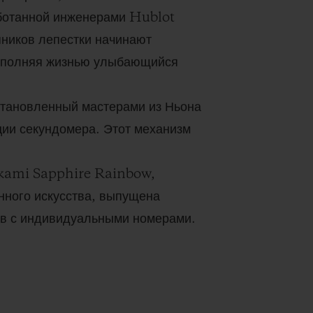
ботанной инженерами Hublot
ников лепестки начинают
аполняя жизнью улыбающийся
становленный мастерами из Ньона
и секундомера. Этот механизм
kami Sapphire Rainbow,
нного искусства, выпущена
ов с индивидуальными номерами.