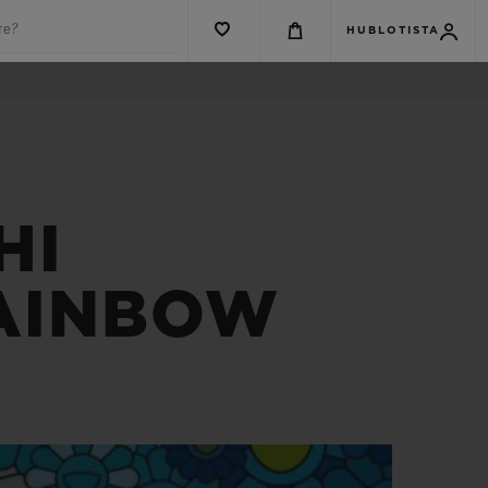
те?
HUBLOTISTA
HI
RAINBOW