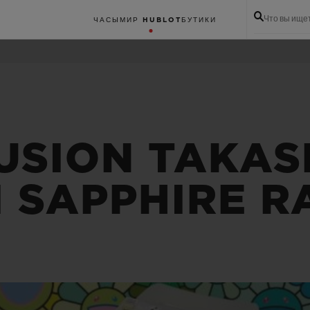
Что вы ище
ЧАСЫ
МИР HUBLOT
БУТИКИ
USION TAKAS
 SAPPHIRE 