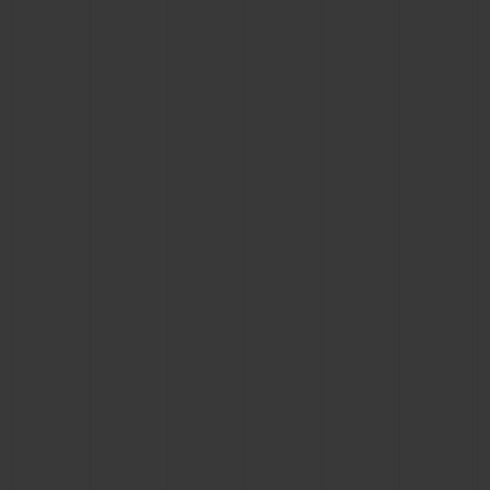
BIG BANG
BIG BANG
SPIRIT OF BIG
SUMMER MULTI-
PEACH CERAMIC
ESSENTIAL T
COLORED CERAMIC
ЭКСКЛЮЗИВ
ОНЛАЙН-
ПРОДАЖА
ЭКСКЛЮЗИВНЫЕ УСЛУГИ
ГАРАНТИЯ 5+5
HUBLOTISTA И РАСШИРЕННАЯ ГАРАНТИЯ
ОЖИДАЕМЫЙ СРОК ДОСТАВКИ
БЕСПЛАТНАЯ ДОСТАВКА И ВОЗВРАТ
БЕЗОПАСНАЯ ОПЛАТА