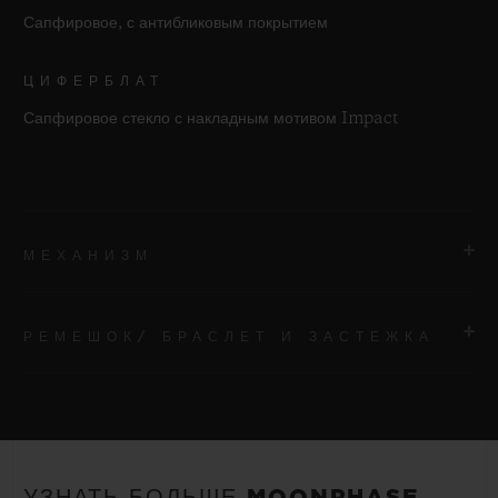
Сапфировое, с антибликовым покрытием
ЦИФЕРБЛАТ
Сапфировое стекло с накладным мотивом Impact
МЕХАНИЗМ
РЕМЕШОК/ БРАСЛЕТ И ЗАСТЕЖКА
МЕХАНИЗМ
Автоматический скелетонизированный механизм HUB 1770
с индикацией фаз Луны
РЕМЕШОК/ БРАСЛЕТ
Ремешок из черного каучука с подкладкой黑色带衬里橡胶表带
ЗАПАС ХОДА
УЗНАТЬ БОЛЬШЕ MOONPHASE