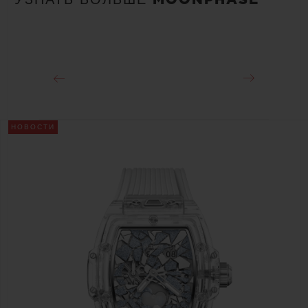
Около 50 часов
ЗАСТЕЖКА
Раскладывающаяся застежка из черной керамики и титана с
черным покрытием
НОВОСТИ