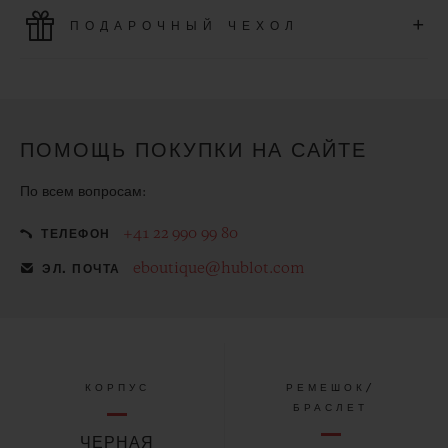
Используйте новейшие платежные технологии. Все
+
ПОДАРОЧНЫЙ ЧЕХОЛ
онлайн-покупки осуществляются быстро, безопасно и
гарантируют защиту Ваших персональных данных.
Сделайте приобретенное изделие еще более особенным с
помощью бесплатного подарочного чехла
ПОМОЩЬ ПОКУПКИ НА САЙТЕ
По всем вопросам:
+41 22 990 99 80
ТЕЛЕФОН
eboutique@hublot.com
ЭЛ. ПОЧТА
КОРПУС
РЕМЕШОК/
БРАСЛЕТ
ЧЕРНАЯ