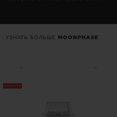
МЕХАНИЗМ
Автоматический скелетонизированный механизм HUB 1770
с индикацией фаз Луны
РЕМЕШОК/ БРАСЛЕТ
Ремешок из черного каучука с подкладкой黑色带衬里橡胶表带
ЗАПАС ХОДА
УЗНАТЬ БОЛЬШЕ MOONPHASE
Около 50 часов
ЗАСТЕЖКА
Раскладывающаяся застежка из черной керамики и титана с
черным покрытием
НОВОСТИ