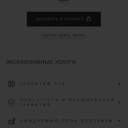
42MM
ДОБАВИТЬ В КОРЗИНУ
СОГЛАСОВАТЬ ВИЗИТ
ЭКСКЛЮЗИВНЫЕ УСЛУГИ
+
ГАРАНТИЯ 5+5
На все часы, приобретенные начиная с первого января
HUBLOTISTA И РАСШИРЕННАЯ
+
2026 года, распространяется международная гарантия
ГАРАНТИЯ
сроком на 5 лет.
Присоединитесь к нашему сообществу, чтобы получить
УЗНАТЬ БОЛЬШЕ
+
ОЖИДАЕМЫЙ СРОК ДОСТАВКИ
дополнительные 5 лет гарантии (при соблюдении условий)