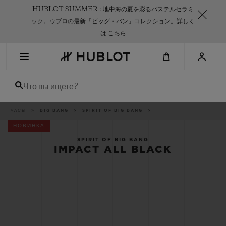
Skip
HUBLOT SUMMER : 地中海の夏を彩るパステルセラミ
to
main
ック。ウブロの最新「ビッグ・バン」コレクション。詳しく
content
は
こちら
НЕДАВНИЙ ПОИСК
Что вы ищете?
Нет недавних поисковых запросов
НОВИНКИ
Breadcrumb
ЧАСЫ
BIG BANG
SPIRIT OF BIG BANG
НОВИНКА
SPIRIT OF BIG BANG
IMPACT ALL BLACK