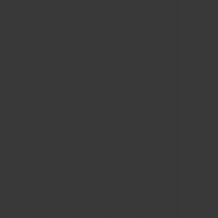
BIG BANG
BIG BANG
SPIRIT OF BIG
SUMMER MULTI-
PEACH CERAMIC
ESSENTIAL T
COLORED CERAMIC
ЭКСКЛЮЗИВ
ОНЛАЙН-
ПРОДАЖА
ЭКСКЛЮЗИВНЫЕ УСЛУГИ
ГАРАНТИЯ 5+5
HUBLOTISTA И РАСШИРЕННАЯ ГАРАНТИЯ
ОЖИДАЕМЫЙ СРОК ДОСТАВКИ
БЕСПЛАТНАЯ ДОСТАВКА И ВОЗВРАТ
БЕЗОПАСНАЯ ОПЛАТА