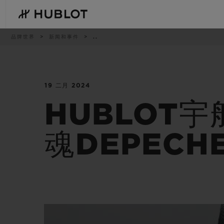
Skip
to
main
content
痕
品牌世界
新闻和事件
..
迹
19 二月 2024
最近搜索
新品腕表
无最近搜索记录
HUBLOT宇
魂DEPECH
BIG BANG系列