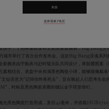
美国
选择国家/地区
手，于柏林重磅发布全新限量版腕表：Big Bang灵魂D
力城市举行了首次合作发布会。这款Big Bang灵魂系
全新腕表由宇舶表与赶时髦乐队共同设计，将骷髅图案（
元素相结合。表盘中央布满黑色陶瓷小球，能够随佩戴者
这句拉丁文短语意为“记得你终将死去”，旨在唤起人们思考生
DM”，时标及黑色陶瓷表圈则缀以金字塔形饰钉。
光黑色陶瓷打造而成，直径42毫米，并搭载HUB1710