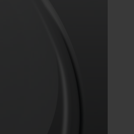
D全黑腕表
小袋