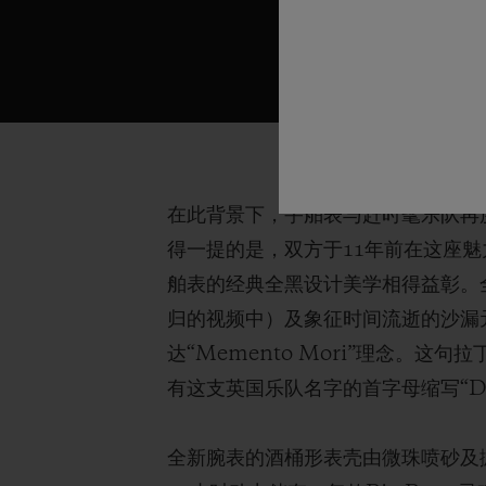
在此背景下，宇舶表与赶时髦乐队再度携
得一提的是，双方于11年前在这座魅
舶表的经典全黑设计美学相得益彰。
归的视频中）及象征时间流逝的沙漏
达“Memento Mori”理念。
有这支英国乐队名字的首字母缩写“
全新腕表的酒桶形表壳由微珠喷砂及抛