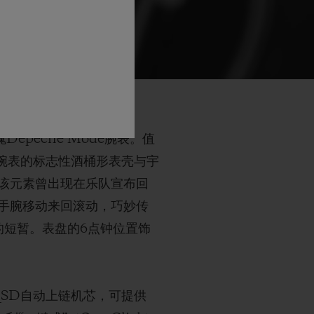
epeche Mode腕表。值
列腕表的标志性酒桶形表壳与宇
该元素曾出现在乐队宣布回
手腕移动来回滚动，巧妙传
命的短暂。表盘的6点钟位置饰
_SD自动上链机芯，可提供