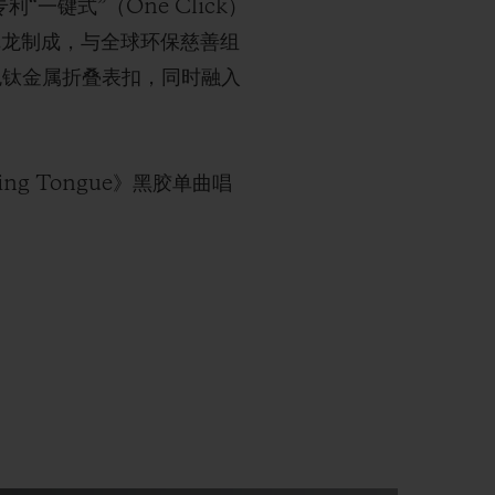
“一键式”（One Click）
尼龙制成，与全球环保慈善组
配黑色钛金属折叠表扣，同时融入
g Tongue》黑胶单曲唱