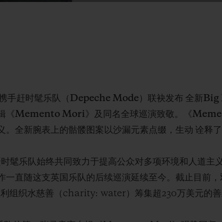
时髦乐队（Depeche Mode）联袂发布 全新Big Ba
Memento Mori》及同名全球巡演致敬。《Memen
义。全新腕表上的骷髅图案以沙漏元素点缀，生动 诠释
与赶时髦乐队始终共同致力于提高公众对多项环境和人道主
作一直随这支英国乐队的后续巡演延续至今。截止目前，
及非盈利组织水慈善（charity: water）筹集超230万美元的