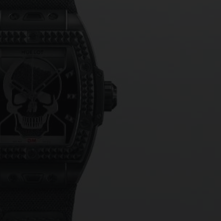
桃粉色陶瓷
ESSENTIAL灰褐
RELOADE
在线专售
TA
预期交付
免费配送与退换货
安全支付
礼品
长质
查找专卖店