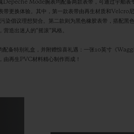
魂Depeche Mode腕表均配备两款表带，可通过宇舶表专利
带更换体验。其中，第一款表带由再生材质和Velcro
ctive的塑料污染倡议理想契合。第二款则为黑色橡胶表带，搭
，营造出迷人的“摇滚”风格。
配备特别礼盒，并附赠惊喜礼遇：一张10英寸《Waggin
，由再生PVC材料精心制作而成！