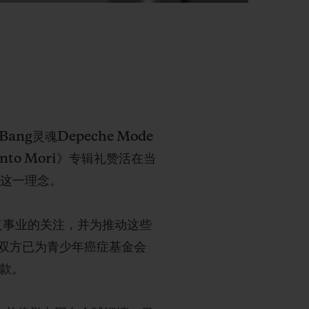
ng灵魂Depeche Mode
to Mori》专辑礼赞活在当
了这一理念。
义事业的关注，并为推动这些
双方已为青少年癌症基金会
善款。