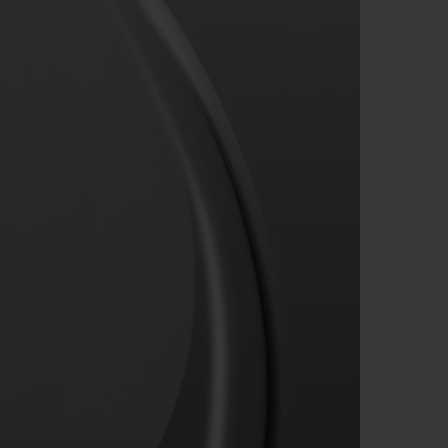
D全黑腕表
小袋