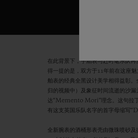
在此背景下，宇舶表与赶时髦乐队再度携
得一提的是，双方于11年前在这座魅
舶表的经典全黑设计美学相得益彰。
归的视频中）及象征时间流逝的沙漏
达“Memento Mori”理念。
有这支英国乐队名字的首字母缩写“
全新腕表的酒桶形表壳由微珠喷砂及抛