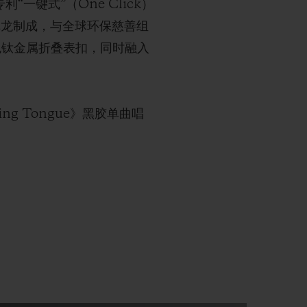
“一键式”（One Click）
尼龙制成，与全球环保慈善组
配黑色钛金属折叠表扣，同时融入
g Tongue》黑胶单曲唱