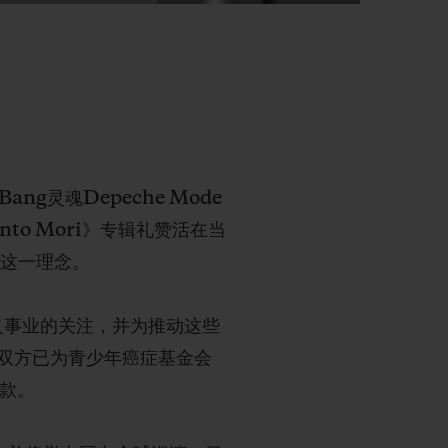
ng灵魂Depeche Mode
to Mori》专辑礼赞活在当
了这一理念。
义事业的关注，并为推动这些
双方已为青少年癌症基金会
善款。