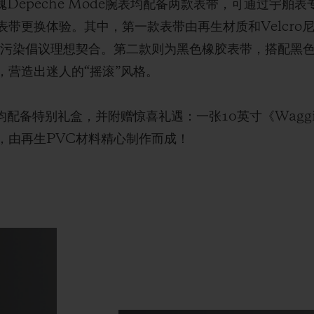
魂Depeche Mode腕表均配备两款表带，可通过宇舶表专利
带更换体验。其中，第一款表带由再生材质和Velcro
ctive的塑料污染倡议理想契合。第二款则为黑色橡胶表带，搭
，营造出迷人的“摇滚”风格。
配备特别礼盒，并附赠惊喜礼遇：一张10英寸《Waggin
，由再生PVC材料精心制作而成！