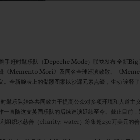
时髦乐队（Depeche Mode）联袂发布 全新Big Ba
Memento Mori》及同名全球巡演致敬。《Memen
义。全新腕表上的骷髅图案以沙漏元素点缀，生动 诠释
与赶时髦乐队始终共同致力于提高公众对多项环境和人道主
作一直随这支英国乐队的后续巡演延续至今。截止目前，
及非盈利组织水慈善（charity: water）筹集超230万美元的