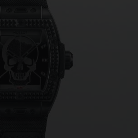
桃粉色陶瓷
ESSENTIAL灰褐
RELOADE
在线专售
TA
预期交付
免费配送与退换货
安全支付
礼品
长质
查找专卖店