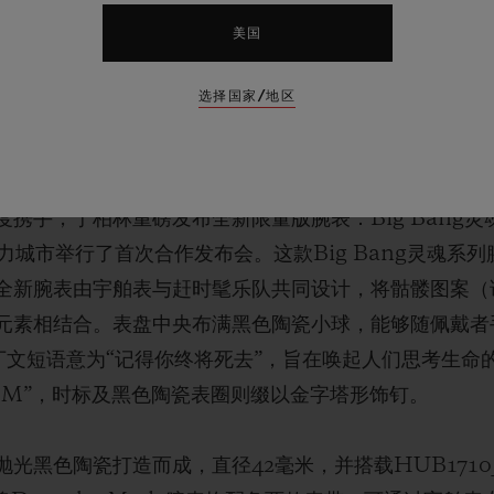
美国
选择国家/地区
手，于柏林重磅发布全新限量版腕表：Big Bang灵魂D
力城市举行了首次合作发布会。这款Big Bang灵魂系
全新腕表由宇舶表与赶时髦乐队共同设计，将骷髅图案（
元素相结合。表盘中央布满黑色陶瓷小球，能够随佩戴者
这句拉丁文短语意为“记得你终将死去”，旨在唤起人们思考生
DM”，时标及黑色陶瓷表圈则缀以金字塔形饰钉。
光黑色陶瓷打造而成，直径42毫米，并搭载HUB1710