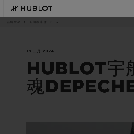
Skip
to
main
content
痕
品牌世界
新闻和事件
..
迹
19 二月 2024
最近搜索
新品腕表
无最近搜索记录
HUBLOT宇
魂DEPECH
BIG BANG系列