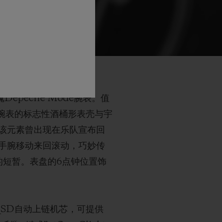
epeche Mode腕表。值
列腕表的标志性酒桶形表壳与宇
该元素曾出现在乐队宣布回
手腕移动来回滚动，巧妙传
命的短暂。表盘的6点钟位置饰
_SD自动上链机芯，可提供