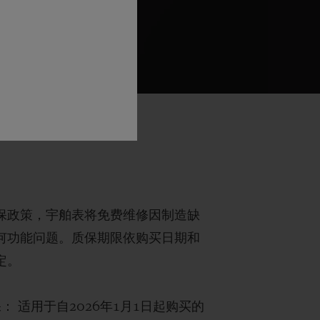
保政策，宇舶表将免费维修因制造缺
何功能问题。质保期限依购买日期和
定。
保：
适用于自2026年1月1日起购买的