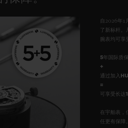
自2026年
了新标杆。
腕表均可享
5年国际质
+
通过加入HU
=
可享受长达
在宇舶表，
任更有保障