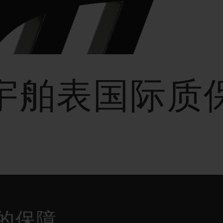
桃粉色陶瓷
ESSENTIAL灰褐
RELOADE
在线专售
TA
预期交付
免费配送与退换货
安全支付
礼品
宇舶表国际质
长质
查找专卖店
年的保障。