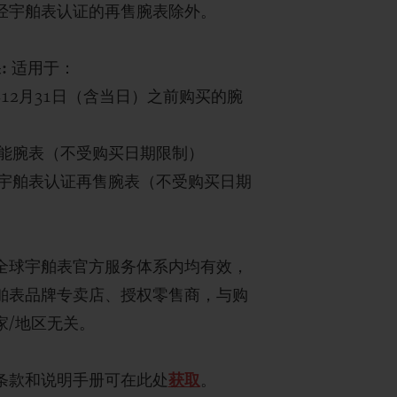
经宇舶表认证的再售腕表除外。
:
适用于：
5年12月31日（含当日）之前购买的腕
能腕表（不受购买日期限制）
宇舶表认证再售腕表（不受购买日期
全球宇舶表官方服务体系内均有效，
舶表品牌专卖店、授权零售商，与购
家/地区无关。
条款和说明手册可在此处
获取
。