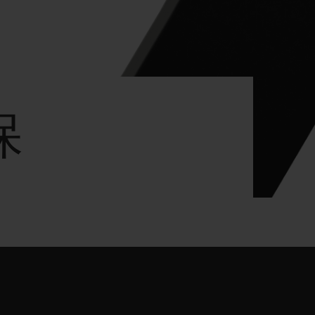
D全黑腕表
小袋
保