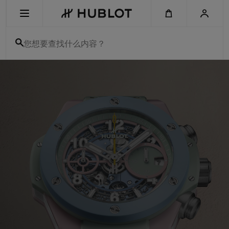
Skip
to
main
content
您想要查找什么内容？
宇
舶
最近搜索
表
-
无最近搜索记录
瑞
士
男
新品腕表
女
奢
侈
腕
表
和
计
时
码
表