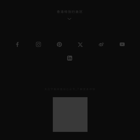
香港特别行政区
关注宇舶表微信公众号,了解更多详情
见
下
方
二
维
码