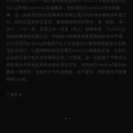
2026年5月12日——瑞士奢华制表品牌HUBLOT宇舶表推出Big
Bang灵魂Essential灰褐腕表，持续塑造Essential理念的叙
事。这一风格类别的全新腕表的发布已成为与全球收藏家的年度之
约，此次正是其第五篇章。遵循独特的创作理念：单一配色，单一
设计，一年一度，且通过单一渠道（线上）独家发售，Essential
风格的腕表由此建立起一种如时计般精准而备受期待的发布节奏。
此次亦是Big Bang灵魂系列史上首次推出32毫米的表款首次采用
无钻石设计，以最纯粹的形态诠释Essential风格的灵魂。全新作
品亦标志着宇舶表对灰褐色的第二次探索，进一步拓展了宇舶表以
精致隽永中性色彩构筑的单色美学宇宙。与所有Essential版本的
腕表一脉相承，全新时计为年度独献，永不复刻。两款新作均限量
典藏200枚。
了解更多