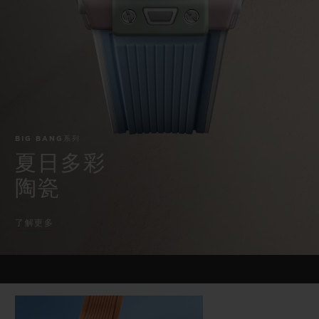
BIG BANG系列
BIG BANG系列
BIG BANG灵魂
夏日多彩陶瓷
桃粉色陶瓷
ESSENTIAL
在线专售
专属服务
5+5 质保
BIG BANG系列
加入HUBLOTISTA俱乐部，即可延长质保
夏日多彩
陶瓷
预期交付
了解更多
免费配送与退换货
安全支付
礼品小袋