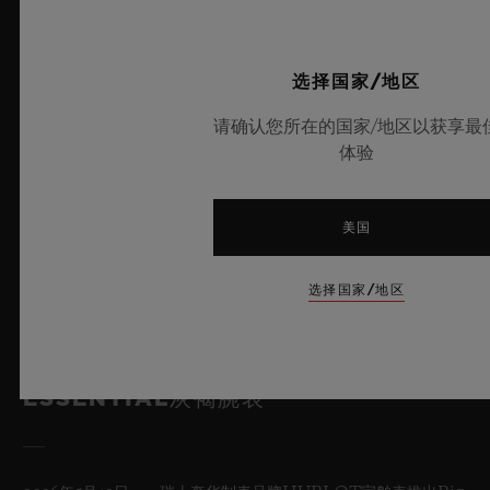
选择国家/地区
请确认您所在的国家/地区以获享最
体验
美国
选择国家/地区
HUBLOT宇舶表倾情呈献ESSENTIAL特
辑第五季： BIG BANG灵魂
ESSENTIAL灰褐腕表